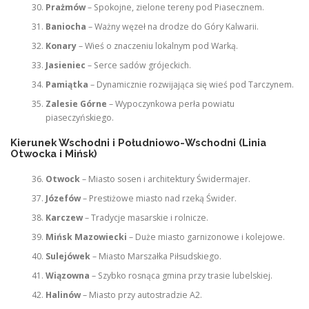
Prażmów
– Spokojne, zielone tereny pod Piasecznem.
Baniocha
– Ważny węzeł na drodze do Góry Kalwarii.
Konary
– Wieś o znaczeniu lokalnym pod Warką.
Jasieniec
– Serce sadów grójeckich.
Pamiątka
– Dynamicznie rozwijająca się wieś pod Tarczynem.
Zalesie Górne
– Wypoczynkowa perła powiatu
piaseczyńskiego.
Kierunek Wschodni i Południowo-Wschodni (Linia
Otwocka i Mińsk)
Otwock
– Miasto sosen i architektury Świdermajer.
Józefów
– Prestiżowe miasto nad rzeką Świder.
Karczew
– Tradycje masarskie i rolnicze.
Mińsk Mazowiecki
– Duże miasto garnizonowe i kolejowe.
Sulejówek
– Miasto Marszałka Piłsudskiego.
Wiązowna
– Szybko rosnąca gmina przy trasie lubelskiej.
Halinów
– Miasto przy autostradzie A2.