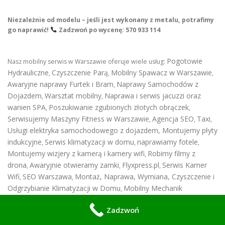
Niezależnie od modelu – jeśli jest wykonany z metalu, potrafimy
go naprawić!
Zadzwoń po wycenę: 570 933 114
Pogotowie
Nasz mobilny serwis w Warszawie oferuje wiele usług:
Hydrauliczne
Czyszczenie Parą
Mobilny Spawacz w Warszawie
,
,
,
Awaryjne naprawy Furtek i Bram
Naprawy Samochodów z
,
Dojazdem
Warsztat mobilny
Naprawa i serwis jacuzzi oraz
,
,
wanien SPA
Poszukiwanie zgubionych złotych obrączek
,
,
Serwisujemy Maszyny Fitness w Warszawie
Agencja SEO
Taxi
,
,
,
Usługi elektryka samochodowego z dojazdem
,
Montujemy płyty
indukcyjne
Serwis klimatyzacji w domu
naprawiamy fotele
,
,
,
Montujemy wizjery z kamerą i kamery wifi
Robimy filmy z
,
drona
Awaryjnie otwieramy zamki
Flyxpress.pl
Serwis Kamer
,
,
,
Wifi
SEO Warszawa
Montaż, Naprawa, Wymiana, Czyszczenie i
,
,
Odgrzybianie Klimatyzacji w Domu
Mobilny Mechanik
,
Warszawa & Elektryk Samochodowy
zapraszamy serdecznie do
Zadzwoń
skorzystania z naszych usług w Warszawie i okolicach. Posiadamy też
Mobilną Naprawę i wymianę rynien
Spawanie na zimno
,