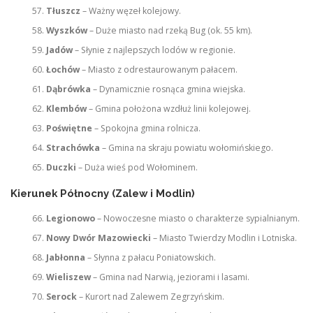
Tłuszcz
– Ważny węzeł kolejowy.
Wyszków
– Duże miasto nad rzeką Bug (ok. 55 km).
Jadów
– Słynie z najlepszych lodów w regionie.
Łochów
– Miasto z odrestaurowanym pałacem.
Dąbrówka
– Dynamicznie rosnąca gmina wiejska.
Klembów
– Gmina położona wzdłuż linii kolejowej.
Poświętne
– Spokojna gmina rolnicza.
Strachówka
– Gmina na skraju powiatu wołomińskiego.
Duczki
– Duża wieś pod Wołominem.
Kierunek Północny (Zalew i Modlin)
Legionowo
– Nowoczesne miasto o charakterze sypialnianym.
Nowy Dwór Mazowiecki
– Miasto Twierdzy Modlin i Lotniska.
Jabłonna
– Słynna z pałacu Poniatowskich.
Wieliszew
– Gmina nad Narwią, jeziorami i lasami.
Serock
– Kurort nad Zalewem Zegrzyńskim.