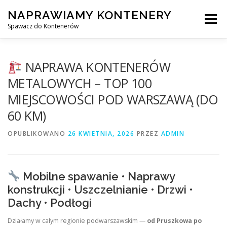
Przejdź
NAPRAWIAMY KONTENERY
do
Menu
treści
Spawacz do Kontenerów
NAPRAWA KONTENERÓW
NAPRAWA KONTENERÓW
METALOWYCH – TOP 100
MIEJSCOWOŚCI POD WARSZAWĄ (DO
NAPRAWA KONTENERÓW 24/7
60 KM)
OPUBLIKOWANO
SPAWANIE MOBILNE Z DOJAZDEM DO KLIENTA
26 KWIETNIA, 2026
PRZEZ
ADMIN
USŁUGI
KONTAKT
Mobilne spawanie • Naprawy
konstrukcji • Uszczelnianie • Drzwi •
Dachy • Podłogi
Działamy w całym regionie podwarszawskim —
od Pruszkowa po