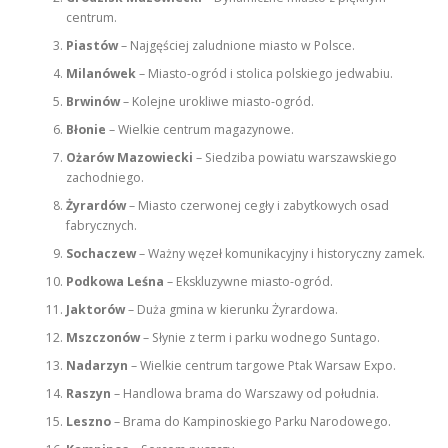
centrum.
Piastów
– Najgęściej zaludnione miasto w Polsce.
Milanówek
– Miasto-ogród i stolica polskiego jedwabiu.
Brwinów
– Kolejne urokliwe miasto-ogród.
Błonie
– Wielkie centrum magazynowe.
Ożarów Mazowiecki
– Siedziba powiatu warszawskiego
zachodniego.
Żyrardów
– Miasto czerwonej cegły i zabytkowych osad
fabrycznych.
Sochaczew
– Ważny węzeł komunikacyjny i historyczny zamek.
Podkowa Leśna
– Ekskluzywne miasto-ogród.
Jaktorów
– Duża gmina w kierunku Żyrardowa.
Mszczonów
– Słynie z term i parku wodnego Suntago.
Nadarzyn
– Wielkie centrum targowe Ptak Warsaw Expo.
Raszyn
– Handlowa brama do Warszawy od południa.
Leszno
– Brama do Kampinoskiego Parku Narodowego.