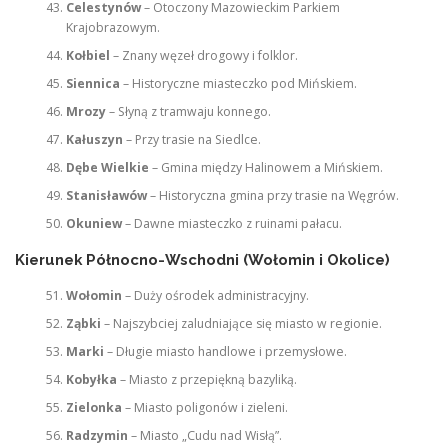
Celestynów
– Otoczony Mazowieckim Parkiem
Krajobrazowym.
Kołbiel
– Znany węzeł drogowy i folklor.
Siennica
– Historyczne miasteczko pod Mińskiem.
Mrozy
– Słyną z tramwaju konnego.
Kałuszyn
– Przy trasie na Siedlce.
Dębe Wielkie
– Gmina między Halinowem a Mińskiem.
Stanisławów
– Historyczna gmina przy trasie na Węgrów.
Okuniew
– Dawne miasteczko z ruinami pałacu.
Kierunek Północno-Wschodni (Wołomin i Okolice)
Wołomin
– Duży ośrodek administracyjny.
Ząbki
– Najszybciej zaludniające się miasto w regionie.
Marki
– Długie miasto handlowe i przemysłowe.
Kobyłka
– Miasto z przepiękną bazyliką.
Zielonka
– Miasto poligonów i zieleni.
Radzymin
– Miasto „Cudu nad Wisłą”.