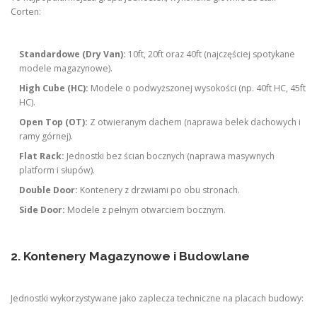
Corten:
Standardowe (Dry Van):
10ft, 20ft oraz 40ft (najczęściej spotykane
modele magazynowe).
High Cube (HC):
Modele o podwyższonej wysokości (np. 40ft HC, 45ft
HC).
Open Top (OT):
Z otwieranym dachem (naprawa belek dachowych i
ramy górnej).
Flat Rack:
Jednostki bez ścian bocznych (naprawa masywnych
platform i słupów).
Double Door:
Kontenery z drzwiami po obu stronach.
Side Door:
Modele z pełnym otwarciem bocznym.
2. Kontenery Magazynowe i Budowlane
Jednostki wykorzystywane jako zaplecza techniczne na placach budowy: