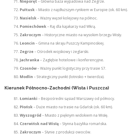
Nieporęt
– Główna baza wypadowa nad Zegrze.
Pułtusk
– Miasto z najdłuższym rynkiem w Europie (ok. 60 km).
Nasielsk
– Ważny węzeł kolejowy na północ.
Pomiechówek
– Raj dla kajakarzy nad Wkrą.
Zakroczym
– Historyczne miasto na wysokim brzegu Wisły.
Leoncin
– Gmina na skraju Puszczy Kampinoskiej.
Zegrze
– Ośrodek wojskowy i żeglarski.
Jachranka
– Zagłębie hotelowe i konferencyjne.
Czosnów
– Ważny punkt logistyczny przy trasie S7.
Modlin
– Strategiczny punkt (lotnisko + twierdza).
Kierunek Północno-Zachodni (Wisła i Puszcza)
Łomianki
– Bezpośredni sąsiad Warszawy od północy.
Płońsk
– Duże miasto na trasie na Gdańsk (ok. 60 km).
Wyszogród
– Miasto z pięknym widokiem na Wisłę.
Czerwińsk nad Wisłą
– Słynna bazylika romańska.
Zakroczym
– Słynie z produkcji owoców.