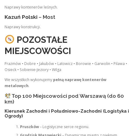
Naprawy kontenerów leśnych.
Kazuń Polski
– Most
Naprawy konstrukcji.
POZOSTAŁE
MIEJSCOWOŚCI
Prażmów • Dobre • Jakubów • Latowicz • Borowie • Garwolin • Pilawa •
Osieck • Sobienie‑Jeziory • Wilga
We wszystkich wykonujemy
pełną naprawę kontenerów
metalowych
.
Top 100 Miejscowości pod Warszawą (do 60
km)
Kierunek Zachodni i Południowo-Zachodni (Logistyka i
Ogrody)
Pruszków
– Logistyczne serce regionu.
Grodzisk Mazowiecki
– Dynamiczne miasto z pięknym