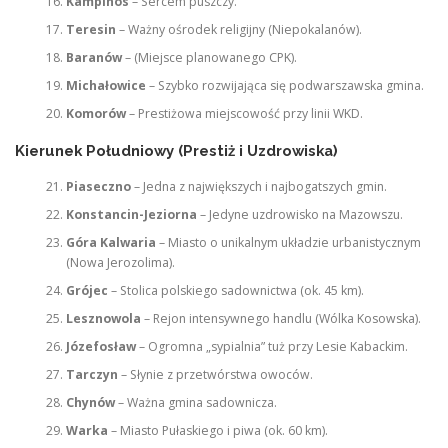
Kampinos
– Sercem puszczy.
Teresin
– Ważny ośrodek religijny (Niepokalanów).
Baranów
– (Miejsce planowanego CPK).
Michałowice
– Szybko rozwijająca się podwarszawska gmina.
Komorów
– Prestiżowa miejscowość przy linii WKD.
Kierunek Południowy (Prestiż i Uzdrowiska)
Piaseczno
– Jedna z największych i najbogatszych gmin.
Konstancin-Jeziorna
– Jedyne uzdrowisko na Mazowszu.
Góra Kalwaria
– Miasto o unikalnym układzie urbanistycznym
(Nowa Jerozolima).
Grójec
– Stolica polskiego sadownictwa (ok. 45 km).
Lesznowola
– Rejon intensywnego handlu (Wólka Kosowska).
Józefosław
– Ogromna „sypialnia” tuż przy Lesie Kabackim.
Tarczyn
– Słynie z przetwórstwa owoców.
Chynów
– Ważna gmina sadownicza.
Warka
– Miasto Pułaskiego i piwa (ok. 60 km).