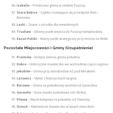
Izabelin
– Prestiżowa gmina w otulinie Puszczy.
Stare Babice
– Szybko rozwijające się przedpole Woli i
Bemowa.
Laski
– Znane z ośrodka dla niewidomych.
Truskaw
– Główny punkt wejścia do Puszczy Kampinoskiej.
Kazuń Polski
– Ważny punkt strategiczny przy moście na Wiśle.
Pozostałe Miejscowości i Gminy (Uzupełnienie)
Prażmów
– Kolejna zielona gmina południa.
Dobre
– Historyczne miasteczko we wschodniej części regionu.
Jakubów
– Gmina przy autostradzie A2 pod Mińskiem.
Latowicz
– Słynie z historycznych targów.
Borowie
– Gmina na południowy wschód od Garwolina.
Garwolin
– Duże miasto powiatowe (ok. 60 km).
Pilawa
– Węzeł kolejowy na południe od Otwocka.
Osieck
– Malownicze miasteczko w lasach otwockich.