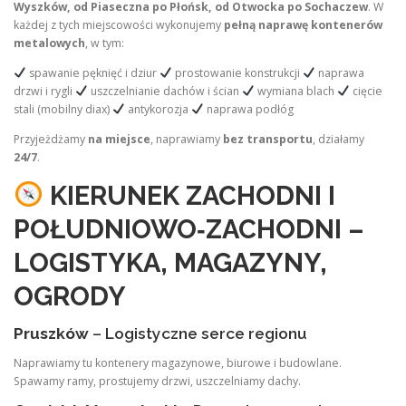
Wyszków, od Piaseczna po Płońsk, od Otwocka po Sochaczew
. W
każdej z tych miejscowości wykonujemy
pełną naprawę kontenerów
metalowych
, w tym:
spawanie pęknięć i dziur
prostowanie konstrukcji
naprawa
drzwi i rygli
uszczelnianie dachów i ścian
wymiana blach
cięcie
stali (mobilny diax)
antykorozja
naprawa podłóg
Przyjeżdżamy
na miejsce
, naprawiamy
bez transportu
, działamy
24/7
.
KIERUNEK ZACHODNI I
POŁUDNIOWO‑ZACHODNI –
LOGISTYKA, MAGAZYNY,
OGRODY
Pruszków
– Logistyczne serce regionu
Naprawiamy tu kontenery magazynowe, biurowe i budowlane.
Spawamy ramy, prostujemy drzwi, uszczelniamy dachy.