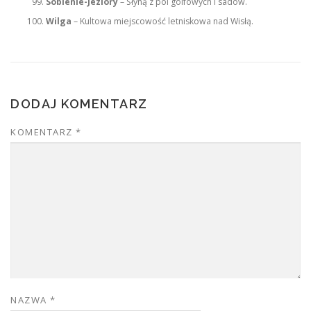
Sobienie-Jeziory
– Słyną z pól golfowych i sadów.
Wilga
– Kultowa miejscowość letniskowa nad Wisłą.
DODAJ KOMENTARZ
KOMENTARZ
*
NAZWA
*