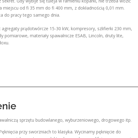
ekret. Gdy wybije się tuleja w ramieniu koparki, nie trzeba wozić
a miejscu od fi 35 mm do fi 400 mm, z dokładnością 0,01 mm.
ca do pracy tego samego dnia.
: agregaty prądotwórcze 15-30 kW, kompresory, szlifierki 230 mm,
dy pomiarowe, materiały spawalnicze ESAB, Lincoln, druty lite,
doxu.
enie
walniczą sprzętu budowlanego, wyburzeniowego, drogowego itp.
ęknięcia przy sworzniach to klasyka. Wycinamy pęknięcie do