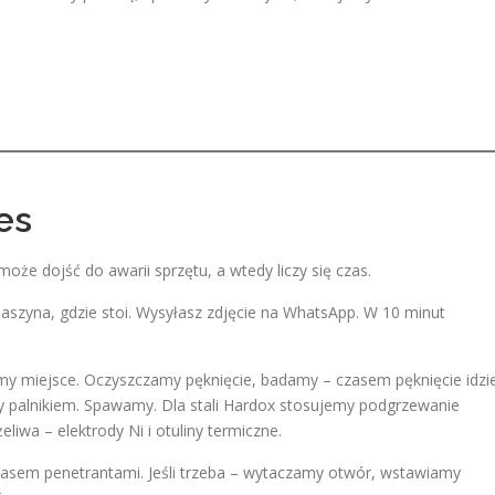
es
że dojść do awarii sprzętu, a wtedy liczy się czas.
aszyna, gdzie stoi. Wysyłasz zdjęcie na WhatsApp. W 10 minut
 miejsce. Oczyszczamy pęknięcie, badamy – czasem pęknięcie idzi
y palnikiem. Spawamy. Dla stali Hardox stosujemy podgrzewanie
liwa – elektrody Ni i otuliny termiczne.
czasem penetrantami. Jeśli trzeba – wytaczamy otwór, wstawiamy