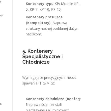
y
Kontenery typu KP:
Modele KP-
5, KP-7, KP-10, KP-15.
we
Kontenery prasujące
(Kompaktory):
Naprawa
struktury nośnej poddanej dużym
naciskom.
5. Kontenery
Specjalistyczne i
Chłodnicze
Wymagające precyzyjnych metod
spawania (TIG/MIG):
a
Kontenery chłodnicze (Reefer):
tu
Naprawa ścian ze stali
nierdzewnej i aluminiowych