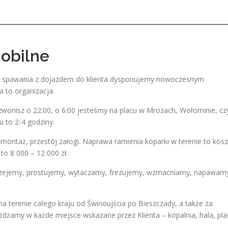
obilne
 i spawania z dojazdem do klienta dysponujemy nowoczesnym
a to organizacja.
zwonisz o 22:00, o 6:00 jesteśmy na placu w Mrozach, Wołominie, cz
 to 2-4 godziny.
emontaż, przestój załogi. Naprawa ramienia koparki w terenie to kosz
to 8 000 – 12 000 zł.
rzejemy, prostujemy, wytaczamy, frezujemy, wzmacniamy, napawam
na terenie całego kraju od Świnoujścia po Bieszczady, a także za
eżdżamy w każde miejsce wskazane przez Klienta – kopalnia, hala, pla