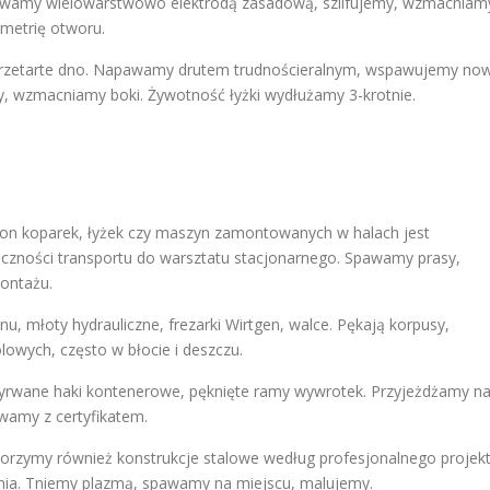
awamy wielowarstwowo elektrodą zasadową, szlifujemy, wzmacniam
metrię otworu.
y, przetarte dno. Napawamy drutem trudnościeralnym, wspawujemy no
y, wzmacniamy boki. Żywotność łyżki wydłużamy 3-krotnie.
n koparek, łyżek czy maszyn zamontowanych w halach jest
eczności transportu do warsztatu stacjonarnego. Spawamy prasy,
montażu.
u, młoty hydrauliczne, frezarki Wirtgen, walce. Pękają korpusy,
wych, często w błocie i deszczu.
 wyrwane haki kontenerowe, pęknięte ramy wywrotek. Przyjeżdżamy n
wamy z certyfikatem.
Tworzymy również konstrukcje stalowe według profesjonalnego projek
enia. Tniemy plazmą, spawamy na miejscu, malujemy.