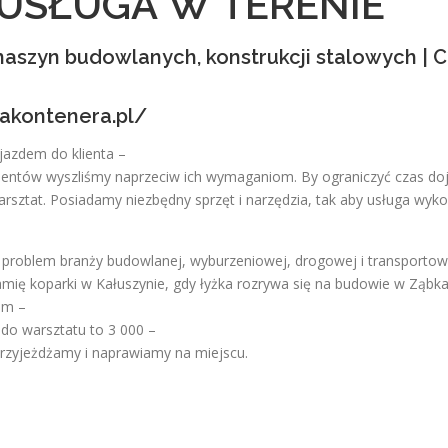
USŁUGA W TERENIE
aszyn budowlanych, konstrukcji stalowych | 
akontenera.pl/
azdem do klienta –
lientów wyszliśmy naprzeciw ich wymaganiom. By ograniczyć czas do
rsztat. Posiadamy niezbędny sprzęt i narzędzia, tak aby usługa wyk
ny problem branży budowlanej, wyburzeniowej, drogowej i transporto
 ramię koparki w Kałuszynie, gdy łyżka rozrywa się na budowie w Ząbk
im –
 do warsztatu to 3 000 –
 przyjeżdżamy i naprawiamy na miejscu.