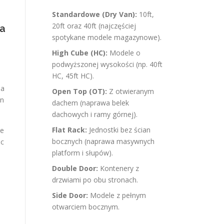
Standardowe (Dry Van):
10ft,
20ft oraz 40ft (najczęściej
Ca
spotykane modele magazynowe).
High Cube (HC):
Modele o
podwyższonej wysokości (np. 40ft
HC, 45ft HC).
ja
Open Top (OT):
Z otwieranym
on
dachem (naprawa belek
dachowych i ramy górnej).
Flat Rack:
Jednostki bez ścian
we
bocznych (naprawa masywnych
ac
platform i słupów).
Double Door:
Kontenery z
drzwiami po obu stronach.
Side Door:
Modele z pełnym
otwarciem bocznym.