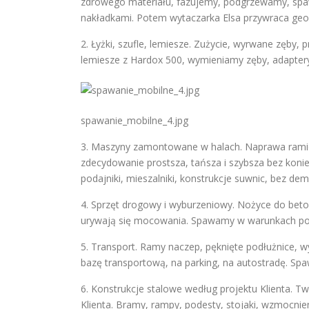
zdrowego materiału, fazujemy, podgrzewamy, sp
nakładkami. Potem wytaczarka Elsa przywraca geo
2. Łyżki, szufle, lemiesze. Zużycie, wyrwane zęb
lemiesze z Hardox 500, wymieniamy zęby, adapter
spawanie_mobilne_4.jpg
3. Maszyny zamontowane w halach. Naprawa ramio
zdecydowanie prostsza, tańsza i szybsza bez koni
podajniki, mieszalniki, konstrukcje suwnic, bez de
4. Sprzęt drogowy i wyburzeniowy. Nożyce do beton
urywają się mocowania. Spawamy w warunkach polo
5. Transport. Ramy naczep, pęknięte podłużnice,
bazę transportową, na parking, na autostradę. Spa
6. Konstrukcje stalowe według projektu Klienta. 
Klienta. Bramy, rampy, podesty, stojaki, wzmocni