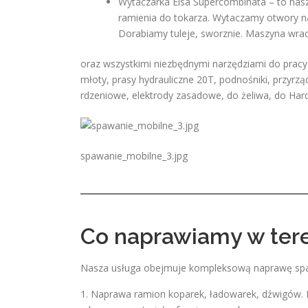
Wytaczarka Elsa Supercombinata – to nasz s
ramienia do tokarza. Wytaczamy otwory n
Dorabiamy tuleje, sworznie. Maszyna wra
oraz wszystkimi niezbędnymi narzędziami do pracy
młoty, prasy hydrauliczne 20T, podnośniki, przyrzą
rdzeniowe, elektrody zasadowe, do żeliwa, do Har
spawanie_mobilne_3.jpg
Co naprawiamy w ter
Nasza usługa obejmuje kompleksową naprawę spa
1. Naprawa ramion koparek, ładowarek, dźwigów. P