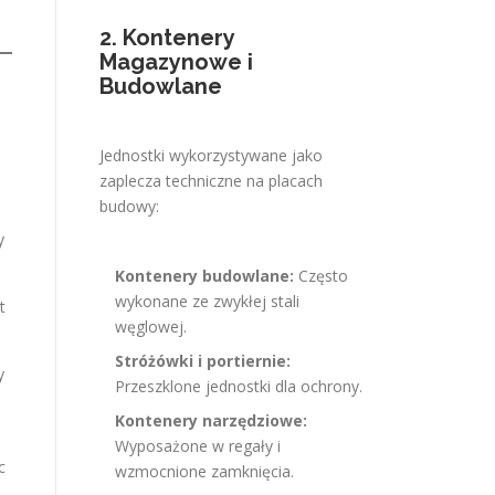
2. Kontenery
Magazynowe i
Budowlane
Jednostki wykorzystywane jako
zaplecza techniczne na placach
budowy:
y
Kontenery budowlane:
Często
wykonane ze zwykłej stali
t
węglowej.
Stróżówki i portiernie:
y
Przeszklone jednostki dla ochrony.
Kontenery narzędziowe:
Wyposażone w regały i
c
wzmocnione zamknięcia.