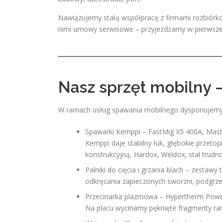
Nawiązujemy stałą współpracę z firmami rozbiórk
nimi umowy serwisowe – przyjeżdżamy w pierwszej
Nasz sprzęt mobilny –
W ramach usług spawania mobilnego dysponujemy
Spawarki Kemppi – FastMig X5 400A, Maste
Kemppi daje stabilny łuk, głębokie przeto
konstrukcyjną, Hardox, Weldox, stal trudno
Palniki do cięcia i grzania blach – zestaw
odkręcania zapieczonych sworzni, podgrze
Przecinarka plazmowa – Hypertherm Power
Na placu wycinamy pęknięte fragmenty ra