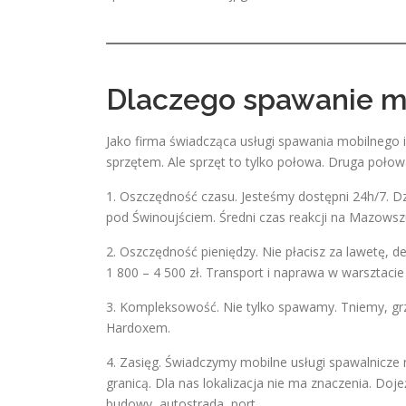
Dlaczego spawanie m
Jako firma świadcząca usługi spawania mobilnego
sprzętem. Ale sprzęt to tylko połowa. Druga połow
1. Oszczędność czasu. Jesteśmy dostępni 24h/7. D
pod Świnoujściem. Średni czas reakcji na Mazowszu
2. Oszczędność pieniędzy. Nie płacisz za lawetę, d
1 800 – 4 500 zł. Transport i naprawa w warsztacie 
3. Kompleksowość. Nie tylko spawamy. Tniemy, g
Hardoxem.
4. Zasięg. Świadczymy mobilne usługi spawalnicze 
granicą. Dla nas lokalizacja nie ma znaczenia. Doj
budowy, autostrada, port.