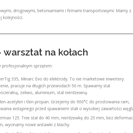
owymi, drogowymi, betoniarniami i firmami transportowymi. Mamy z
 kolejności.
 warsztat na kołach
 profesjonalnym sprzętem:
rTig 335, Minarc Evo do elektrody. To nie marketowe inwertery.
pienie, pracuje na długich przewodach 50 m. Spawamy stal
ścieralną, żeliwo, aluminium, stal nierdzewną.
y tlen-acetylen i tlen-propan. Grzejemy do 900°C do prostowania ram,
wania wstępnego przed spawaniem stali o wysokiej zawartości węgl
max 125. Tnie stal do 40 mm, nierdzewkę do 25 mm, bez deformacj
m, wycinamy nowe wstawki z blachy.