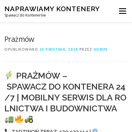
Przejdź
NAPRAWIAMY KONTENERY
do
Menu
treści
Spawacz do Kontenerów
NAPRAWA KONTENERÓW
Prażmów
OPUBLIKOWANO
26 KWIETNIA, 2026
PRZEZ
ADMIN
NAPRAWA KONTENERÓW 24/7
PRAŻMÓW –
SPAWANIE MOBILNE Z DOJAZDEM DO KLIENTA
SPAWACZ DO KONTENERA 24
/7 | MOBILNY SERWIS DLA RO
USŁUGI
KONTAKT
LNICTWA I BUDOWNICTWA
ZADZWOŃ TERAZ: 570 933 114 |