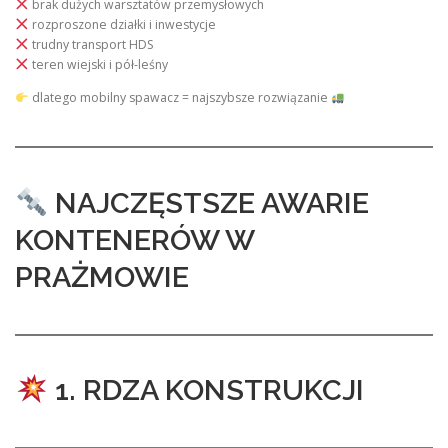
brak dużych warsztatów przemysłowych
rozproszone działki i inwestycje
trudny transport HDS
teren wiejski i pół-leśny
dlatego mobilny spawacz = najszybsze rozwiązanie
NAJCZĘSTSZE AWARIE
KONTENERÓW W
PRAŻMOWIE
1. RDZA KONSTRUKCJI