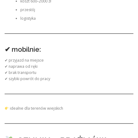
koszt 600–2000 zł
przestój
logistyka
✔ mobilnie:
✔ przyjazd na miejsce
✔ naprawa od ręki
✔ brak transportu
✔ szybki powrót do pracy
idealne dla terenów wiejskich