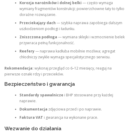
Korozja narożników i dolnej belki
— często wymaga
wymiany fragmentów konstrukcji; powierzchowne łaty to tylko
doraźne rozwiązanie.
Przeciekający dach
— szybka naprawa zapobiega dalszym
uszkodzeniom podłogi i ładunku.
Zniszczona podłoga
— wymiana sklejki i wzmocnienie belek
przywraca pełną funkcjonalność.
Reefery
— naprawa kadłuba mobilnie możliwa; agregat
chłodniczy zwykle wymaga specjalistycznego serwisu.
Rekomendacja:
wykonaj przegląd co 6–12 miesięcy, reaguj na
pierwsze oznaki rdzy i przecieków.
Bezpieczeństwo i gwarancja
Standardy spawalnicze
i BHP stosowane przy każdej
naprawie.
Dokumentacja
zdjęciowa przed i po naprawie.
Faktura VAT
i gwarancja na wykonane prace.
Wezwanie do działania