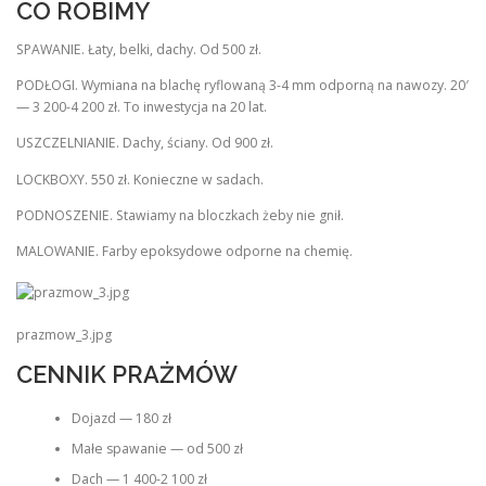
CO ROBIMY
SPAWANIE. Łaty, belki, dachy. Od 500 zł.
PODŁOGI. Wymiana na blachę ryflowaną 3-4 mm odporną na nawozy. 20′
— 3 200-4 200 zł. To inwestycja na 20 lat.
USZCZELNIANIE. Dachy, ściany. Od 900 zł.
LOCKBOXY. 550 zł. Konieczne w sadach.
PODNOSZENIE. Stawiamy na bloczkach żeby nie gnił.
MALOWANIE. Farby epoksydowe odporne na chemię.
prazmow_3.jpg
CENNIK PRAŻMÓW
Dojazd — 180 zł
Małe spawanie — od 500 zł
Dach — 1 400-2 100 zł