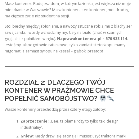
Masz kontener. Budujesz dom, w którym łazienka jest większa niż moje
mieszkanie w Warszawie? Masz kontener. I ten kontener, moi drodzy,
ma cięższe życie niż student na sesji.
Stoi biedny między jabłoniami, a nawozy sztuczne robią mu z blachy ser
szwajcarski. I wtedy wchodzimy my. Cały na biało (choć w czarnych
goglach i z palnikiem w ręku).
Naprawakontenera.pl – 570 933 114
.
Jesteśmy jak pogotowie ratunkowe, tylko zamiast stetoskopu mamy
migomat, a zamiast syropu na kaszel – głęboki przetop!
ROZDZIAŁ 2: DLACZEGO TWÓJ
KONTENER W PRAŻMOWIE CHCE
POPEŁNIĆ SAMOBÓJSTWO?
Wasze kontenery przechodzą przez cztery etapy żałoby:
Zaprzeczenie:
„Eee, ta plama rdzy to tylko taki design
industrialny”.
Gniew:
Kiedy drzwi się zacinają i musisz użyć traktora marki