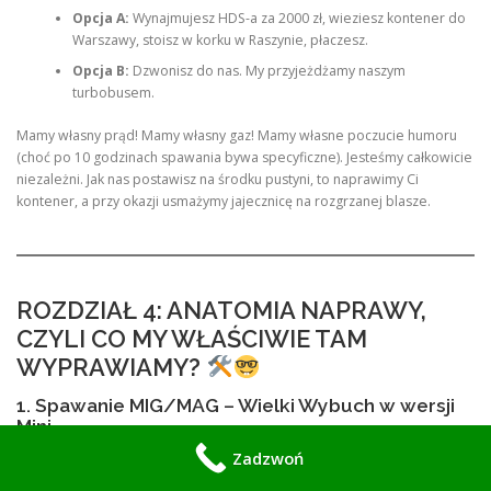
Opcja A:
Wynajmujesz HDS-a za 2000 zł, wieziesz kontener do
Warszawy, stoisz w korku w Raszynie, płaczesz.
Opcja B:
Dzwonisz do nas. My przyjeżdżamy naszym
turbobusem.
Mamy własny prąd! Mamy własny gaz! Mamy własne poczucie humoru
(choć po 10 godzinach spawania bywa specyficzne). Jesteśmy całkowicie
niezależni. Jak nas postawisz na środku pustyni, to naprawimy Ci
kontener, a przy okazji usmażymy jajecznicę na rozgrzanej blasze.
ROZDZIAŁ 4: ANATOMIA NAPRAWY,
CZYLI CO MY WŁAŚCIWIE TAM
WYPRAWIAMY?
1. Spawanie MIG/MAG – Wielki Wybuch w wersji
Mini
Zadzwoń
To nie jest „klejenie na smark”. My robimy spoiny, które przeżyją koniec
świata. Jeśli Twój kontener pękł, bo go przeładowałeś częściami do