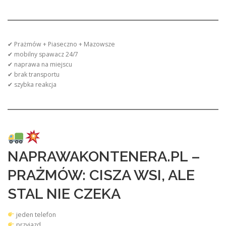
✔ Prażmów + Piaseczno + Mazowsze
✔ mobilny spawacz 24/7
✔ naprawa na miejscu
✔ brak transportu
✔ szybka reakcja
NAPRAWAKONTENERA.PL –
PRAŻMÓW: CISZA WSI, ALE
STAL NIE CZEKA
jeden telefon
przyjazd