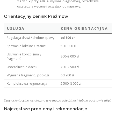
Technik przyjedzie
, wykona diagnostykę, przedstawi
ostateczną wycenę i przystąpi do naprawy.
Orientacyjny cennik Prażmów
USŁUGA
CENA ORIENTACYJNA
Regulacja drzwi / drobne spawy
od 500 zł
Spawanie lokalne / łatanie
500–900 zł
Usuwanie korozji (mały
800–2 000 zł
fragment)
Uszczelnienie dachu
700–2 500 zł
Wymiana fragmentu podłogi
od 900 zł
Kompleksowa regeneracja
2 500–8 000 zł
Ceny orientacyjne; ostateczna wycena po oględzinach lub na podstawie zdjęć.
Najczęstsze problemy i rekomendacje