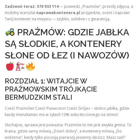
Zadzwoń teraz: 570 933 114
— powiedz „Prażmów”, prześlij zdjęcia, a
mobilny warsztat
naprawakontenera.pl
przyjedzie, oceni i naprawi
Twój kontener na miejscu — szybko, solidnie i z gwarancją.
PRAŻMÓW: GDZIE JABŁKA
SĄ SŁODKIE, A KONTENERY
SŁONE OD ŁEZ (I NAWOZÓW)
ROZDZIAŁ 1: WITAJCIE W
PRAŻMOWSKIM TRÓJKĄCIE
BERMUDZKIM STALI
Cześć Prażmów! Cześć Piaseczno! Cześć Grójec – stolico jabłka, gdzie
każdy mieszkaniec ma w żyłach 10% soku tłoczonego na zimno!
Słuchajcie, sprawa jest poważna. Prażmów to nie jest zwykła gmina. To
kraina, gdzie sarny mówią „Dzień dobry”, a kontenery mówią „Do
widzenia”, kiedy tylko poczują pierwszy jesienny deszcz. Masz sad?