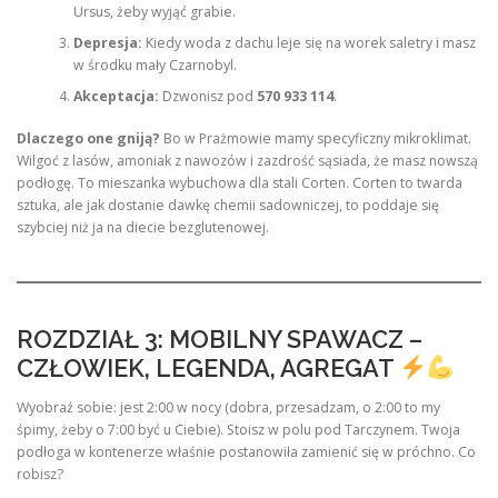
Ursus, żeby wyjąć grabie.
Depresja:
Kiedy woda z dachu leje się na worek saletry i masz
w środku mały Czarnobyl.
Akceptacja:
Dzwonisz pod
570 933 114
.
Dlaczego one gniją?
Bo w Prażmowie mamy specyficzny mikroklimat.
Wilgoć z lasów, amoniak z nawozów i zazdrość sąsiada, że masz nowszą
podłogę. To mieszanka wybuchowa dla stali Corten. Corten to twarda
sztuka, ale jak dostanie dawkę chemii sadowniczej, to poddaje się
szybciej niż ja na diecie bezglutenowej.
ROZDZIAŁ 3: MOBILNY SPAWACZ –
CZŁOWIEK, LEGENDA, AGREGAT
Wyobraź sobie: jest 2:00 w nocy (dobra, przesadzam, o 2:00 to my
śpimy, żeby o 7:00 być u Ciebie). Stoisz w polu pod Tarczynem. Twoja
podłoga w kontenerze właśnie postanowiła zamienić się w próchno. Co
robisz?