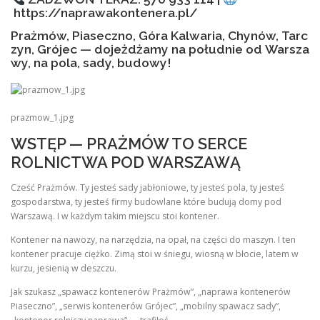
https://naprawakontenera.pl/
Prażmów, Piaseczno, Góra Kalwaria, Chynów, Tarc
zyn, Grójec — dojeżdżamy na południe od Warsza
wy, na pola, sady, budowy!
prazmow_1.jpg
WSTĘP — PRAŻMÓW TO SERCE
ROLNICTWA POD WARSZAWĄ
Cześć Prażmów. Ty jesteś sady jabłoniowe, ty jesteś pola, ty jesteś
gospodarstwa, ty jesteś firmy budowlane które budują domy pod
Warszawą. I w każdym takim miejscu stoi kontener.
Kontener na nawozy, na narzędzia, na opał, na części do maszyn. I ten
kontener pracuje ciężko. Zimą stoi w śniegu, wiosną w błocie, latem w
kurzu, jesienią w deszczu.
Jak szukasz „spawacz kontenerów Prażmów”, „naprawa kontenerów
Piaseczno”, „serwis kontenerów Grójec”, „mobilny spawacz sady”,