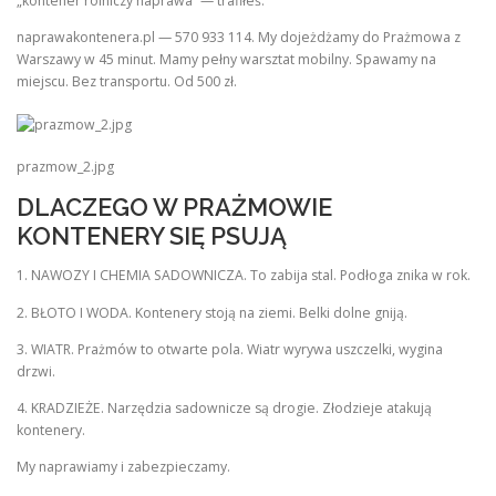
„kontener rolniczy naprawa” — trafiłeś.
naprawakontenera.pl — 570 933 114. My dojeżdżamy do Prażmowa z
Warszawy w 45 minut. Mamy pełny warsztat mobilny. Spawamy na
miejscu. Bez transportu. Od 500 zł.
prazmow_2.jpg
DLACZEGO W PRAŻMOWIE
KONTENERY SIĘ PSUJĄ
1. NAWOZY I CHEMIA SADOWNICZA. To zabija stal. Podłoga znika w rok.
2. BŁOTO I WODA. Kontenery stoją na ziemi. Belki dolne gniją.
3. WIATR. Prażmów to otwarte pola. Wiatr wyrywa uszczelki, wygina
drzwi.
4. KRADZIEŻE. Narzędzia sadownicze są drogie. Złodzieje atakują
kontenery.
My naprawiamy i zabezpieczamy.