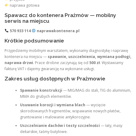
naprawa gotowa
Spawacz do kontenera Prażmów — mobilny
serwis na miejscu
570 933 114
naprawakontenera.pl
Krótkie podsumowanie
Przyjedziemy mobilnym warsztatem, wykonamy diagnostykę i naprawę
kontenera na miejscu —
spawanie, uszczelnienia, wymiana podłogi,
naprawa drzwi
. Prace drobne zaczynają się od
500 zł
. Wystawiamy
fakturę VAT i dajemy gwarancję na wykonane usługi.
Zakres usług dostępnych w Prażmowie
Spawanie konstrukcji
— MIG/MAG do stali, TIG do aluminium,
MMA do grubych elementów.
Usuwanie korozji i wymiana blach
— wycięcie
skorodowanych fragmentów, wspawanie nowych płatów,
gruntowanie i malowanie antykorozyjne.
Uszczelnianie dachów i testy szczelności
— łaty, masy
dekarskie, taśmy butylowe.