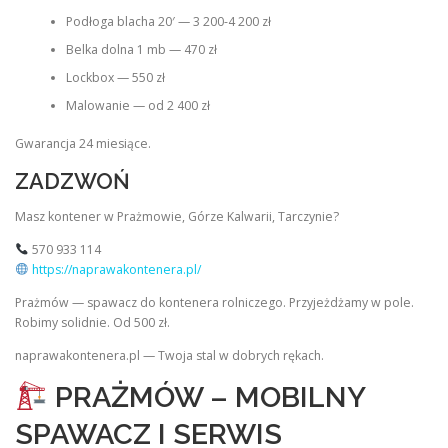
Podłoga blacha 20′ — 3 200-4 200 zł
Belka dolna 1 mb — 470 zł
Lockbox — 550 zł
Malowanie — od 2 400 zł
Gwarancja 24 miesiące.
ZADZWOŃ
Masz kontener w Prażmowie, Górze Kalwarii, Tarczynie?
570 933 114
https://naprawakontenera.pl/
Prażmów — spawacz do kontenera rolniczego. Przyjeżdżamy w pole.
Robimy solidnie. Od 500 zł.
naprawakontenera.pl — Twoja stal w dobrych rękach.
PRAŻMÓW – MOBILNY
SPAWACZ I SERWIS