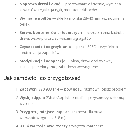
Naprawa drzwi i okuć
— prostowanie ościeżnic, wymiana
zawiasów, regulacja rygli, montaż Lockboxów.
Wymiana podłóg
— sklejka morska 28–40 mm, wzmocnienia
belek.
Serwis kontenerów chłodniczych
— uszczelnienia kadłuba i
drzwi; współpraca z serwisami agregatów.
Czyszczenie i odgrzybianie
— para 180°C, dezynfekcja,
neutralizacja zapachów.
Modyfikacje i adaptacje
— okna, drzwi dodatkowe,
instalacje elektryczne, zabudowy wewnętrzne.
Jak zamówić i co przygotować
Zadzwoń
:
570 933 114
— powiedz „Prażmów” i opisz problem.
Wyślij zdjęcia
(WhatsApp lub e‑mail) — przyspieszy wstępną
wycenę.
Przygotuj miejsce
: zapewnij manewr dla busa
warsztatowego (ok. 6–8 m).
Usuń wartościowe rzeczy
z wnętrza kontenera.