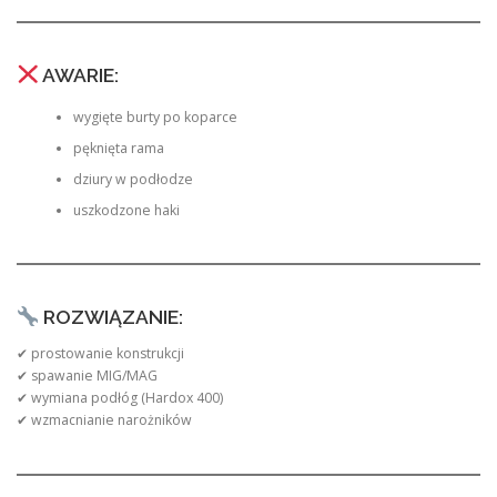
AWARIE:
wygięte burty po koparce
pęknięta rama
dziury w podłodze
uszkodzone haki
ROZWIĄZANIE:
✔ prostowanie konstrukcji
✔ spawanie MIG/MAG
✔ wymiana podłóg (Hardox 400)
✔ wzmacnianie narożników