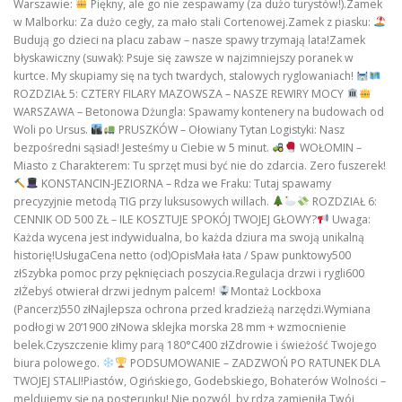
Warszawie:
Piękny, ale go nie zespawamy (za dużo turystów!).Zamek
w Malborku: Za dużo cegły, za mało stali Cortenowej.Zamek z piasku:
Budują go dzieci na placu zabaw – nasze spawy trzymają lata!Zamek
błyskawiczny (suwak): Psuje się zawsze w najzimniejszy poranek w
kurtce. My skupiamy się na tych twardych, stalowych ryglowaniach!
ROZDZIAŁ 5: CZTERY FILARY MAZOWSZA – NASZE REWIRY MOCY
WARSZAWA – Betonowa Dżungla: Spawamy kontenery na budowach od
Woli po Ursus.
PRUSZKÓW – Ołowiany Tytan Logistyki: Nasz
bezpośredni sąsiad! Jesteśmy u Ciebie w 5 minut.
WOŁOMIN –
Miasto z Charakterem: Tu sprzęt musi być nie do zdarcia. Zero fuszerek!
KONSTANCIN-JEZIORNA – Rdza we Fraku: Tutaj spawamy
precyzyjnie metodą TIG przy luksusowych willach.
ROZDZIAŁ 6:
CENNIK OD 500 ZŁ – ILE KOSZTUJE SPOKÓJ TWOJEJ GŁOWY?
Uwaga:
Każda wycena jest indywidualna, bo każda dziura ma swoją unikalną
historię!UsługaCena netto (od)OpisMała łata / Spaw punktowy500
złSzybka pomoc przy pęknięciach poszycia.Regulacja drzwi i rygli600
złŻebyś otwierał drzwi jednym palcem!
Montaż Lockboxa
(Pancerz)550 złNajlepsza ochrona przed kradzieżą narzędzi.Wymiana
podłogi w 20’1900 złNowa sklejka morska 28 mm + wzmocnienie
belek.Czyszczenie klimy parą 180°C400 złZdrowie i świeżość Twojego
biura polowego.
PODSUMOWANIE – ZADZWOŃ PO RATUNEK DLA
TWOJEJ STALI!Piastów, Ogińskiego, Godebskiego, Bohaterów Wolności –
meldujemy się na posterunku! Nie pozwól, by rdza zamieniła Twój