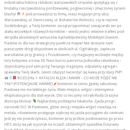
industrialna historia i bliskość warszawskich Ursusów spotykają się z
brutalną rzeczywistością pordzewiałej, pogniecionej i zmęczonej życiem
blachy!
Jeśli prowadzisz tu firmę, masz magazyn przy ulicy
Warszawskiej, ul. Dworcowej, ul. Bohaterów Wolności, czy w rejonie
Godebskiego, a Twój kontener zaczął przypominać szwajcarski ser po
ataku wściekłych rdzawych korników – wiedz jedno: właśnie trafiłeś pod
skrzydła absolutnych wirtuozów kątówki!Jesteśmy Mobilnym Diaxem.
Piastów to dla nas strategiczny punkt na mapie! Nie straszne nam
piaszczyste drogi dojazdowe w okolicach ul. Ogińskiego, zaplecza
warsztatów przy granicy z Pruszkowem, czy magazyny wciśnięte między
tory kolejowe a trasę S8. Nasz bus to pancerna jednostka ratunkowa –
dojeżdżamy pod sam próg Twojego magazynu, odpalamy agregat i
spawamy Twój skarb, zanim zdążysz nacieszyć się kawą przy stacji PKP!
ROZDZIAŁ 1: KATALOG KLĘSK I AWARII – CO MOŻE PÓJŚĆ NIE
TAK? (POTENCJALNE AWARIE)
Kontener w cieniu gęstej zabudowy
Piastowa nie ma lekkiego życia. Mało miejsca, wilgoć i intensywna
eksploatacja to dla stali wyrok. Oto co leczymy od ręki:Ruda Grażyna
(Korozja Nośna):
Najbardziej podstępna lokatorka. Zjada progi i
narożniki ISO. W Piastowie, gdzie smog i miejska wilgoć osiadają na
metalu, rdzewienie postępuje szybciej niż jazda pociągiem do centrum.
Jeśli jej nie powstrzymasz, kontener przy próbie podniesienia go przez
HDS złoży się jak scyzoryk na oczach zdziwionych sąsiadów.Dziurawy