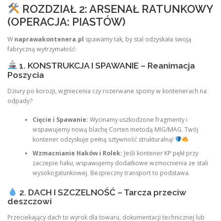
ROZDZIAŁ 2: ARSENAŁ RATUNKOWY
(OPERACJA: PIASTÓW)
W
naprawakontenera.pl
spawamy tak, by stal odzyskała swoją
fabryczną wytrzymałość:
1. KONSTRUKCJA I SPAWANIE – Reanimacja
Poszycia
Dziury po korozji, wgniecenia czy rozerwane spoiny w kontenerach na
odpady?
Cięcie i Spawanie:
Wycinamy uszkodzone fragmenty i
wspawujemy nową blachę Corten metodą MIG/MAG. Twój
kontener odzyskuje pełną sztywność strukturalną!
Wzmacnianie Haków i Rolek:
Jeśli kontener KP pękł przy
zaczepie haku, wspawujemy dodatkowe wzmocnienia ze stali
wysokogatunkowej. Bezpieczny transport to podstawa.
2. DACH I SZCZELNOŚĆ – Tarcza przeciw
deszczowi
Przeciekający dach to wyrok dla towaru, dokumentacji technicznej lub