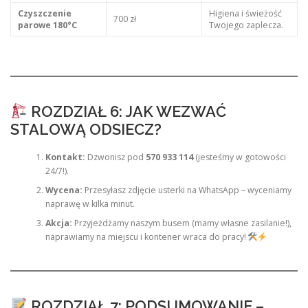
Czyszczenie
Higiena i świeżość
700 zł
parowe 180°C
Twojego zaplecza.
ROZDZIAŁ 6: JAK WEZWAĆ
STALOWĄ ODSIECZ?
Kontakt:
Dzwonisz pod
570 933 114
(jesteśmy w gotowości
24/7!).
Wycena:
Przesyłasz zdjęcie usterki na WhatsApp – wyceniamy
naprawę w kilka minut.
Akcja:
Przyjeżdżamy naszym busem (mamy własne zasilanie!),
naprawiamy na miejscu i kontener wraca do pracy!
ROZDZIAŁ 7: PODSUMOWANIE –