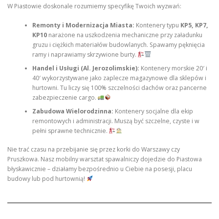
W Piastowie doskonale rozumiemy specyfikę Twoich wyzwań:
Remonty i Modernizacja Miasta:
Kontenery typu
KP5, KP7,
KP10
narażone na uszkodzenia mechaniczne przy załadunku
gruzu i ciężkich materiałów budowlanych. Spawamy pęknięcia
ramy i naprawiamy skrzywione burty.
Handel i Usługi (Al. Jerozolimskie):
Kontenery morskie 20′ i
40′ wykorzystywane jako zaplecze magazynowe dla sklepów i
hurtowni. Tu liczy się 100% szczelności dachów oraz pancerne
zabezpieczenie cargo.
Zabudowa Wielorodzinna:
Kontenery socjalne dla ekip
remontowych i administracji. Muszą być szczelne, czyste i w
pełni sprawne technicznie.
Nie trać czasu na przebijanie się przez korki do Warszawy czy
Pruszkowa. Nasz mobilny warsztat spawalniczy dojedzie do Piastowa
błyskawicznie – działamy bezpośrednio u Ciebie na posesji, placu
budowy lub pod hurtownią!