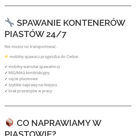
SPAWANIE KONTENERÓW
PIASTÓW 24/7
Nie musisz nic transportować.
mobilny spawacz przyjeżdża do Ciebie.
✔ mobilny warsztat spawalniczy
✔ MIG/MAG konstrukcyjny
✔ cięcie plazmowe
✔ szybkie naprawy na miejscu
✔ brak przestojów w pracy
CO NAPRAWIAMY W
PIASTOWIE?