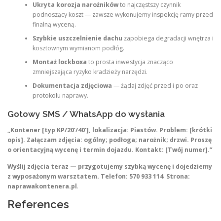
Ukryta korozja narożników
to najczęstszy czynnik
podnoszący koszt — zawsze wykonujemy inspekcję ramy przed
finalną wyceną.
Szybkie uszczelnienie dachu
zapobiega degradacji wnętrza i
kosztownym wymianom podłóg.
Montaż lockboxa
to prosta inwestycja znacząco
zmniejszająca ryzyko kradzieży narzędzi.
Dokumentacja zdjęciowa
— żądaj zdjęć przed i po oraz
protokołu naprawy.
Gotowy SMS / WhatsApp do wysłania
„Kontener [typ KP/20’/40’], lokalizacja: Piastów. Problem: [krótki
opis]. Załączam zdjęcia: ogólny; podłoga; narożnik; drzwi. Proszę
o orientacyjną wycenę i termin dojazdu. Kontakt: [Twój numer].”
Wyślij zdjęcia teraz — przygotujemy szybką wycenę i dojedziemy
z wyposażonym warsztatem.
Telefon:
570 933 114
.
Strona:
naprawakontenera.pl
.
References