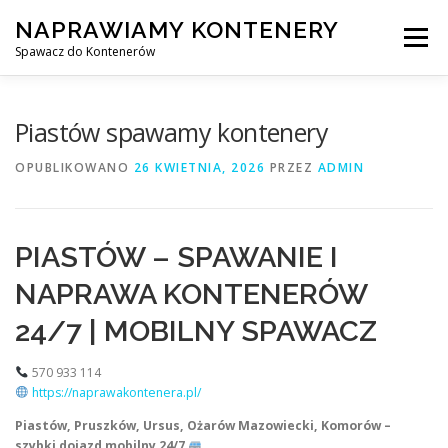
Przejdź
NAPRAWIAMY KONTENERY
do
Menu
treści
Spawacz do Kontenerów
NAPRAWA KONTENERÓW
Piastów spawamy kontenery
OPUBLIKOWANO
26 KWIETNIA, 2026
PRZEZ
ADMIN
NAPRAWA KONTENERÓW 24/7
PIASTÓW – SPAWANIE I
SPAWANIE MOBILNE Z DOJAZDEM DO KLIENTA
NAPRAWA KONTENERÓW
24/7 | MOBILNY SPAWACZ
USŁUGI
KONTAKT
570 933 114
https://naprawakontenera.pl/
Piastów, Pruszków, Ursus, Ożarów Mazowiecki, Komorów –
szybki dojazd mobilny 24/7