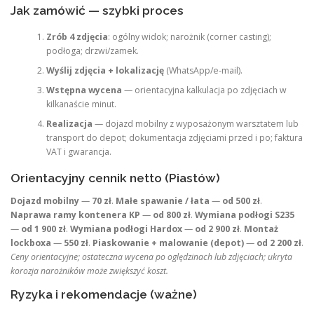
Jak zamówić — szybki proces
Zrób 4 zdjęcia
: ogólny widok; narożnik (corner casting);
podłoga; drzwi/zamek.
Wyślij zdjęcia + lokalizację
(WhatsApp/e‑mail).
Wstępna wycena
— orientacyjna kalkulacja po zdjęciach w
kilkanaście minut.
Realizacja
— dojazd mobilny z wyposażonym warsztatem lub
transport do depot; dokumentacja zdjęciami przed i po; faktura
VAT i gwarancja.
Orientacyjny cennik netto (Piastów)
Dojazd mobilny
—
70 zł
.
Małe spawanie / łata
—
od 500 zł
.
Naprawa ramy kontenera KP
—
od 800 zł
.
Wymiana podłogi S235
—
od 1 900 zł
.
Wymiana podłogi Hardox
—
od 2 900 zł
.
Montaż
lockboxa
—
550 zł
.
Piaskowanie + malowanie (depot)
—
od 2 200 zł
.
Ceny orientacyjne; ostateczna wycena po oględzinach lub zdjęciach; ukryta
korozja narożników może zwiększyć koszt.
Ryzyka i rekomendacje (ważne)