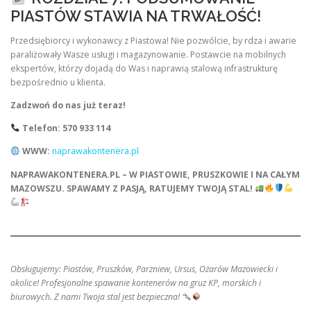
PIASTÓW STAWIA NA TRWAŁOŚĆ!
Przedsiębiorcy i wykonawcy z Piastowa! Nie pozwólcie, by rdza i awarie
paraliżowały Wasze usługi i magazynowanie. Postawcie na mobilnych
ekspertów, którzy dojadą do Was i naprawią stalową infrastrukturę
bezpośrednio u klienta.
Zadzwoń do nas już teraz!
Telefon: 570 933 114
WWW:
naprawakontenera.pl
NAPRAWAKONTENERA.PL – W PIASTOWIE, PRUSZKOWIE I NA CAŁYM
MAZOWSZU. SPAWAMY Z PASJĄ, RATUJEMY TWOJĄ STAL!
Obsługujemy: Piastów, Pruszków, Parzniew, Ursus, Ożarów Mazowiecki i
okolice! Profesjonalne spawanie kontenerów na gruz KP, morskich i
biurowych. Z nami Twoja stal jest bezpieczna!