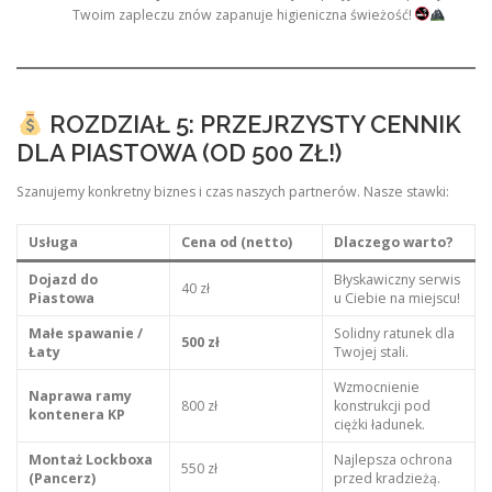
Twoim zapleczu znów zapanuje higieniczna świeżość!
ROZDZIAŁ 5: PRZEJRZYSTY CENNIK
DLA PIASTOWA (OD 500 ZŁ!)
Szanujemy konkretny biznes i czas naszych partnerów. Nasze stawki:
Usługa
Cena od (netto)
Dlaczego warto?
Dojazd do
Błyskawiczny serwis
40 zł
Piastowa
u Ciebie na miejscu!
Małe spawanie /
Solidny ratunek dla
500 zł
Łaty
Twojej stali.
Wzmocnienie
Naprawa ramy
800 zł
konstrukcji pod
kontenera KP
ciężki ładunek.
Montaż Lockboxa
Najlepsza ochrona
550 zł
(Pancerz)
przed kradzieżą.