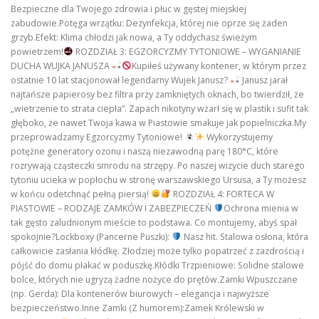
Bezpieczne dla Twojego zdrowia i płuc w gęstej miejskiej
zabudowie.Potęga wrzątku: Dezynfekcja, której nie oprze się żaden
grzyb.Efekt: Klima chłodzi jak nowa, a Ty oddychasz świeżym
powietrzem!
ROZDZIAŁ 3: EGZORCYZMY TYTONIOWE – WYGANIANIE
DUCHA WUJKA JANUSZA
Kupiłeś używany kontener, w którym przez
ostatnie 10 lat stacjonował legendarny Wujek Janusz?
Janusz jarał
najtańsze papierosy bez filtra przy zamkniętych oknach, bo twierdził, że
„wietrzenie to strata ciepła”. Zapach nikotyny wżarł się w plastik i sufit tak
głęboko, że nawet Twoja kawa w Piastowie smakuje jak popielniczka.My
przeprowadzamy Egzorcyzmy Tytoniowe!
Wykorzystujemy
potężne generatory ozonu i naszą niezawodną parę 180°C, które
rozrywają cząsteczki smrodu na strzępy. Po naszej wizycie duch starego
tytoniu ucieka w popłochu w stronę warszawskiego Ursusa, a Ty możesz
w końcu odetchnąć pełną piersią!
ROZDZIAŁ 4: FORTECA W
PIASTOWIE – RODZAJE ZAMKÓW I ZABEZPIECZEŃ
Ochrona mienia w
tak gęsto zaludnionym mieście to podstawa. Co montujemy, abyś spał
spokojnie?Lockboxy (Pancerne Puszki):
Nasz hit. Stalowa osłona, która
całkowicie zasłania kłódkę. Złodziej może tylko popatrzeć z zazdrością i
pójść do domu płakać w poduszkę.Kłódki Trzpieniowe: Solidne stalowe
bolce, których nie ugryzą żadne nożyce do prętów.Zamki Wpuszczane
(np. Gerda): Dla kontenerów biurowych – elegancja i najwyższe
bezpieczeństwo.Inne Zamki (Z humorem):Zamek Królewski w