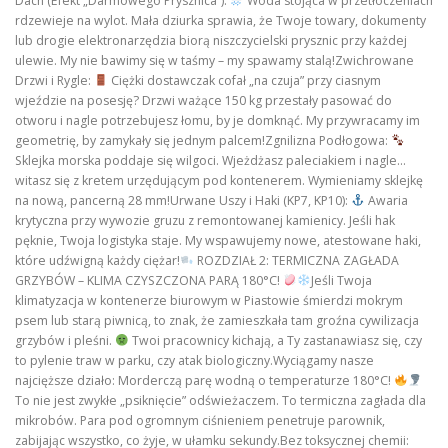
Dach (Efekt „Darmowego Prysznica”):
Woda stojąca w przetłoczeniach
rdzewieje na wylot. Mała dziurka sprawia, że Twoje towary, dokumenty
lub drogie elektronarzędzia biorą niszczycielski prysznic przy każdej
ulewie. My nie bawimy się w taśmy – my spawamy stalą!Zwichrowane
Drzwi i Rygle:
Ciężki dostawczak cofał „na czuja” przy ciasnym
wjeździe na posesję? Drzwi ważące 150 kg przestały pasować do
otworu i nagle potrzebujesz łomu, by je domknąć. My przywracamy im
geometrię, by zamykały się jednym palcem!Zgnilizna Podłogowa:
Sklejka morska poddaje się wilgoci. Wjeżdżasz paleciakiem i nagle…
witasz się z kretem urzędującym pod kontenerem. Wymieniamy sklejkę
na nową, pancerną 28 mm!Urwane Uszy i Haki (KP7, KP10):
Awaria
krytyczna przy wywozie gruzu z remontowanej kamienicy. Jeśli hak
pęknie, Twoja logistyka staje. My wspawujemy nowe, atestowane haki,
które udźwigną każdy ciężar!
ROZDZIAŁ 2: TERMICZNA ZAGŁADA
GRZYBÓW – KLIMA CZYSZCZONA PARĄ 180°C!
Jeśli Twoja
klimatyzacja w kontenerze biurowym w Piastowie śmierdzi mokrym
psem lub starą piwnicą, to znak, że zamieszkała tam groźna cywilizacja
grzybów i pleśni.
Twoi pracownicy kichają, a Ty zastanawiasz się, czy
to pylenie traw w parku, czy atak biologiczny.Wyciągamy nasze
najcięższe działo: Morderczą parę wodną o temperaturze 180°C!
To nie jest zwykłe „psiknięcie” odświeżaczem. To termiczna zagłada dla
mikrobów. Para pod ogromnym ciśnieniem penetruje parownik,
zabijając wszystko, co żyje, w ułamku sekundy.Bez toksycznej chemii: