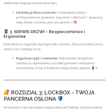
elektroniki magazynowanej wewnątrz.
Likwidacja Nieszczelności:
Lokalizujemy dziury i
profesjonalnie je spawamy. Zapomnij o silikonach – spawamy
stalą, kładąc szczelną, wieczną spoinę!
3. SERWIS DRZWI – Bezpieczeństwo i
Ergonomia
Jeśli otwarcie magazynu wymaga walki z łomem, Twoi pracownicy tracą
cenny czas i ryzykują urazy.
Regulacja rygli i zawiasów:
Naprawiamy skrzywione
zamknięcia, wymieniamy uszczelki gumowe i smarujemy
mechanizmy. Drzwi w Piastowie będą działać płynnie!
ROZDZIAŁ 3: LOCKBOX – TWOJA
PANCERNA OSŁONA
W rejonach o tak ogromnym zagęszczeniu jak Piastów, ochrona mienia