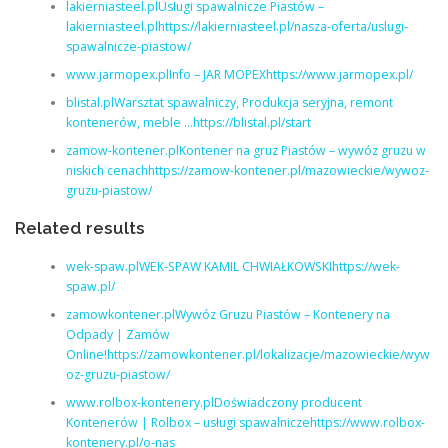
lakierniasteel.plUsługi spawalnicze Piastów –
lakierniasteel.plhttps://lakierniasteel.pl/nasza-oferta/uslugi-
spawalnicze-piastow/
www.jarmopex.plInfo – JAR MOPEXhttps://www.jarmopex.pl/
blistal.plWarsztat spawalniczy, Produkcja seryjna, remont
kontenerów, meble …https://blistal.pl/start
zamow-kontener.plKontener na gruz Piastów – wywóz gruzu w
niskich cenachhttps://zamow-kontener.pl/mazowieckie/wywoz-
gruzu-piastow/
Related results
wek-spaw.plWEK-SPAW KAMIL CHWIAŁKOWSKIhttps://wek-
spaw.pl/
zamowkontener.plWywóz Gruzu Piastów – Kontenery na
Odpady | Zamów
Online!https://zamowkontener.pl/lokalizacje/mazowieckie/wyw
oz-gruzu-piastow/
www.rolbox-kontenery.plDoświadczony producent
Kontenerów | Rolbox – usługi spawalniczehttps://www.rolbox-
kontenery.pl/o-nas