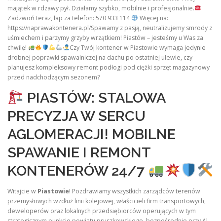
majątek w rdzawy pył. Działamy szybko, mobilnie i profesjonalnie.
Zadzwoń teraz, łap za telefon: 570 933 114
Więcej na:
https://naprawakontenera.pl/Spawamy z pasją, neutralizujemy smrody z
uśmiechem i parzymy grzyby wrzątkiem! Piastów – jesteśmy u Was za
chwilę!
Czy Twój kontener w Piastowie wymaga jedynie
drobnej poprawki spawalniczej na dachu po ostatniej ulewie, czy
planujesz kompleksowy remont podłogi pod ciężki sprzęt magazynowy
przed nadchodzącym sezonem?
PIASTÓW: STALOWA
PRECYZJA W SERCU
AGLOMERACJI! MOBILNE
SPAWANIE I REMONT
KONTENERÓW 24/7
Witajcie w
Piastowie
! Pozdrawiamy wszystkich zarządców terenów
przemysłowych wzdłuż linii kolejowej, właścicieli firm transportowych,
deweloperów oraz lokalnych przedsiębiorców operujących w tym
strategicznym punkcie powiatu pruszkowskiego, bezpośrednio przy Al.