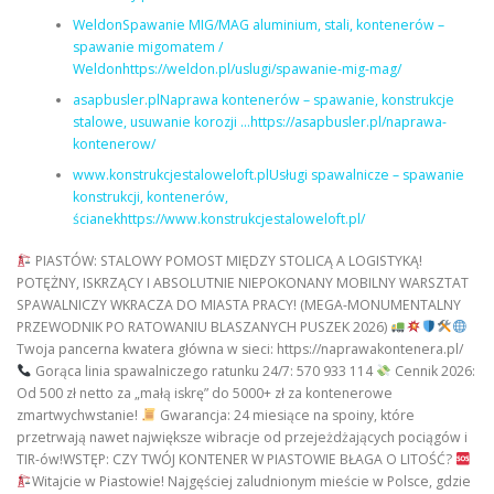
WeldonSpawanie MIG/MAG aluminium, stali, kontenerów –
spawanie migomatem /
Weldonhttps://weldon.pl/uslugi/spawanie-mig-mag/
asapbusler.plNaprawa kontenerów – spawanie, konstrukcje
stalowe, usuwanie korozji …https://asapbusler.pl/naprawa-
kontenerow/
www.konstrukcjestaloweloft.plUsługi spawalnicze – spawanie
konstrukcji, kontenerów,
ścianekhttps://www.konstrukcjestaloweloft.pl/
PIASTÓW: STALOWY POMOST MIĘDZY STOLICĄ A LOGISTYKĄ!
POTĘŻNY, ISKRZĄCY I ABSOLUTNIE NIEPOKONANY MOBILNY WARSZTAT
SPAWALNICZY WKRACZA DO MIASTA PRACY! (MEGA-MONUMENTALNY
PRZEWODNIK PO RATOWANIU BLASZANYCH PUSZEK 2026)
Twoja pancerna kwatera główna w sieci: https://naprawakontenera.pl/
Gorąca linia spawalniczego ratunku 24/7: 570 933 114
Cennik 2026:
Od 500 zł netto za „małą iskrę” do 5000+ zł za kontenerowe
zmartwychwstanie!
Gwarancja: 24 miesiące na spoiny, które
przetrwają nawet największe wibracje od przejeżdżających pociągów i
TIR-ów!WSTĘP: CZY TWÓJ KONTENER W PIASTOWIE BŁAGA O LITOŚĆ?
Witajcie w Piastowie! Najgęściej zaludnionym mieście w Polsce, gdzie