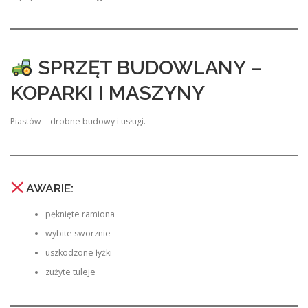
SPRZĘT BUDOWLANY –
KOPARKI I MASZYNY
Piastów = drobne budowy i usługi.
AWARIE:
pęknięte ramiona
wybite sworznie
uszkodzone łyżki
zużyte tuleje