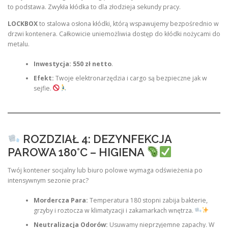
to podstawa. Zwykła kłódka to dla złodzieja sekundy pracy.
LOCKBOX
to stalowa osłona kłódki, którą wspawujemy bezpośrednio w
drzwi kontenera. Całkowicie uniemożliwia dostęp do kłódki nożycami do
metalu.
Inwestycja:
550 zł netto
.
Efekt:
Twoje elektronarzędzia i cargo są bezpieczne jak w
sejfie.
ROZDZIAŁ 4: DEZYNFEKCJA
PAROWA 180°C – HIGIENA
Twój kontener socjalny lub biuro polowe wymaga odświeżenia po
intensywnym sezonie prac?
Mordercza Para:
Temperatura 180 stopni zabija bakterie,
grzyby i roztocza w klimatyzacji i zakamarkach wnętrza.
Neutralizacja Odorów:
Usuwamy nieprzyjemne zapachy. W