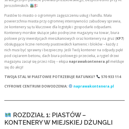
Jerozolimskich.
Piastów to miasto o ogromnym zagęszczeniu usług i handlu. Mała
powierzchnia miasta przy ogromnej intensywności zabudowy sprawia,
że kontenery są tu kluczowe dla logistyki i gospodarki odpadami.
Kontenery morskie służące jako podręczne magazyny na towar, biura
polowe przy inwestycjach mieszkaniowych oraz kontenery na gruz (
KP7
)
obsługujące liczne remonty piastowskich kamienic i bloków – każdy z
nich musi być sprawny i bezpieczny. Jeśli Twój kontener na odpady pękł
pod ciężarem betonu, dach biura polowego przecieka, a rygiel drzwi
magazynu zaciął się przez rdzę – ekipa
naprawakontenera.pl
melduje
się do akcji!
TWOJA STAL W PIASTOWIE POTRZEBUJE RATUNKU?
570 933 114
CYFROWE CENTRUM DOWODZENIA:
naprawakontenera.pl
ROZDZIAŁ 1: PIASTÓW –
KONTENERY W MIEJSKIEJ DŻUNGLI