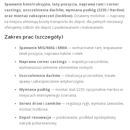
Spawanie konstrukcyjne, łaty poszycia, naprawa ram i corner
castings, uszczelnienia dachów, wymiana podłóg (S235 / Hardox)
oraz montaż zabezpieczeń (lockbox).
Działamy mobilnie — naprawy
na miejscu eliminują koszty transportu do depot; dla pełnych renowacji
oferujemy odbiór do depot z piaskowaniem i malowaniem.
Zakres prac (szczegóły)
Spawanie MIG/MAG i MMA
— wzmacnianie ram, wspawanie
łatek poszycia, naprawa haków i rolek.
Naprawa corner castings
— inspekcja narożników,
wymiana/uszczelnienie elementów nośnych.
Uszczelnienia dachów
— lokalizacja przecieków, trwałe
spawy i zabezpieczenie antykorozyjne.
Wymiana podłóg
— montaż stali S235; opcjonalnie Hardox w
miejscach intensywnego ścierania.
Serwis drzwi i zamków
— regulacja rygli, wymiana zawiasów,
montaż lockboxa.
Depot renowacja
— piaskowanie, podkład epoksydowy,
natrysk poliuretanowy.