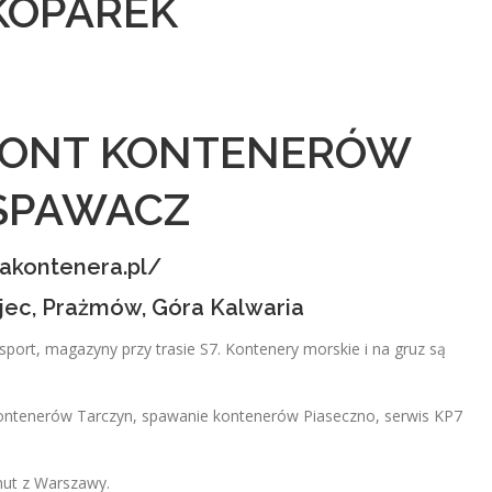
KOPAREK
MONT KONTENERÓW
 SPAWACZ
akontenera.pl/
ójec, Prażmów, Góra Kalwaria
port, magazyny przy trasie S7. Kontenery morskie i na gruz są
ntenerów Tarczyn, spawanie kontenerów Piaseczno, serwis KP7
nut z Warszawy.