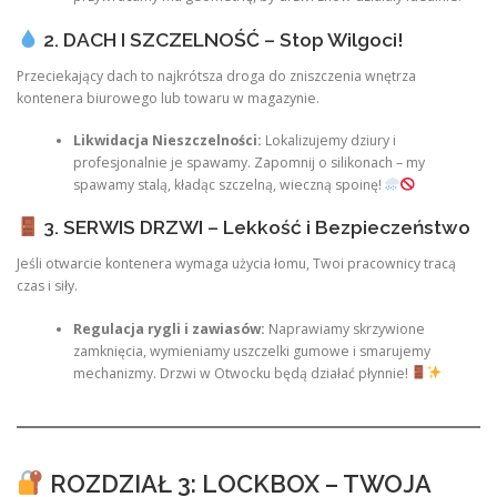
2. DACH I SZCZELNOŚĆ – Stop Wilgoci!
Przeciekający dach to najkrótsza droga do zniszczenia wnętrza
kontenera biurowego lub towaru w magazynie.
Likwidacja Nieszczelności:
Lokalizujemy dziury i
profesjonalnie je spawamy. Zapomnij o silikonach – my
spawamy stalą, kładąc szczelną, wieczną spoinę!
3. SERWIS DRZWI – Lekkość i Bezpieczeństwo
Jeśli otwarcie kontenera wymaga użycia łomu, Twoi pracownicy tracą
czas i siły.
Regulacja rygli i zawiasów:
Naprawiamy skrzywione
zamknięcia, wymieniamy uszczelki gumowe i smarujemy
mechanizmy. Drzwi w Otwocku będą działać płynnie!
ROZDZIAŁ 3: LOCKBOX – TWOJA