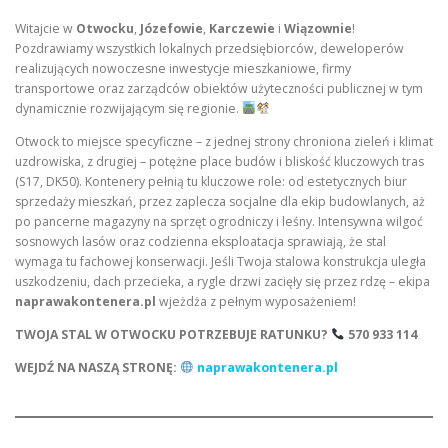
Witajcie w
Otwocku
,
Józefowie
,
Karczewie
i
Wiązownie
!
Pozdrawiamy wszystkich lokalnych przedsiębiorców, deweloperów
realizujących nowoczesne inwestycje mieszkaniowe, firmy
transportowe oraz zarządców obiektów użyteczności publicznej w tym
dynamicznie rozwijającym się regionie.
Otwock to miejsce specyficzne – z jednej strony chroniona zieleń i klimat
uzdrowiska, z drugiej – potężne place budów i bliskość kluczowych tras
(S17, DK50). Kontenery pełnią tu kluczowe role: od estetycznych biur
sprzedaży mieszkań, przez zaplecza socjalne dla ekip budowlanych, aż
po pancerne magazyny na sprzęt ogrodniczy i leśny. Intensywna wilgoć
sosnowych lasów oraz codzienna eksploatacja sprawiają, że stal
wymaga tu fachowej konserwacji. Jeśli Twoja stalowa konstrukcja uległa
uszkodzeniu, dach przecieka, a rygle drzwi zacięły się przez rdzę – ekipa
naprawakontenera.pl
wjeżdża z pełnym wyposażeniem!
TWOJA STAL W OTWOCKU POTRZEBUJE RATUNKU?
570 933 114
WEJDŹ NA NASZĄ STRONĘ:
naprawakontenera.pl