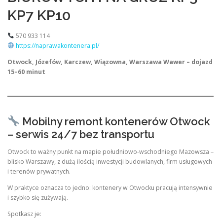
KP7 KP10
570 933 114
https://naprawakontenera.pl/
Otwock, Józefów, Karczew, Wiązowna, Warszawa Wawer – dojazd
15–60 minut
Mobilny remont kontenerów Otwock
– serwis 24/7 bez transportu
Otwock to ważny punkt na mapie południowo-wschodniego Mazowsza –
blisko Warszawy, z dużą ilością inwestycji budowlanych, firm usługowych
i terenów prywatnych.
W praktyce oznacza to jedno: kontenery w Otwocku pracują intensywnie
i szybko się zużywają.
Spotkasz je: