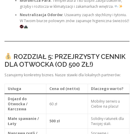
Mordercza Para:
Temperatura 180 stopni zabija bakterie,
grzyby i roztocza w klimatyzacji i zakamarkach wnętrza.
Neutralizacja Odorów:
Usuwamy zapach stęchlizny i tytoniu.
W Twoim biurze polowym znów zapanuje higieniczna świeżość!
ROZDZIAŁ 5: PRZEJRZYSTY CENNIK
DLA OTWOCKA (OD 500 ZŁ!)
Szanujemy konkretny biznes. Nasze stawki dla lokalnych partnerów:
Usługa
Cena od (netto)
Dlaczego warto?
Dojazd do
Mobilny serwis u
Otwocka /
60 zł
Ciebie na placu!
Karczewa
Małe spawanie /
Solidny ratunek dla
500 zł
Łaty
Twojej stali.
Naprawa rygli /
Sprawne i