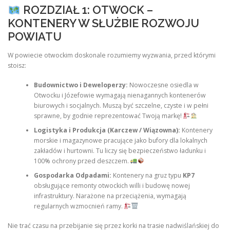
ROZDZIAŁ 1: OTWOCK –
KONTENERY W SŁUŻBIE ROZWOJU
POWIATU
W powiecie otwockim doskonale rozumiemy wyzwania, przed którymi
stoisz:
Budownictwo i Deweloperzy:
Nowoczesne osiedla w
Otwocku i Józefowie wymagają nienagannych kontenerów
biurowych i socjalnych. Muszą być szczelne, czyste i w pełni
sprawne, by godnie reprezentować Twoją markę!
Logistyka i Produkcja (Karczew / Wiązowna):
Kontenery
morskie i magazynowe pracujące jako bufory dla lokalnych
zakładów i hurtowni. Tu liczy się bezpieczeństwo ładunku i
100% ochrony przed deszczem.
Gospodarka Odpadami:
Kontenery na gruz typu
KP7
obsługujące remonty otwockich willi i budowę nowej
infrastruktury. Narażone na przeciążenia, wymagają
regularnych wzmocnień ramy.
Nie trać czasu na przebijanie się przez korki na trasie nadwiślańskiej do