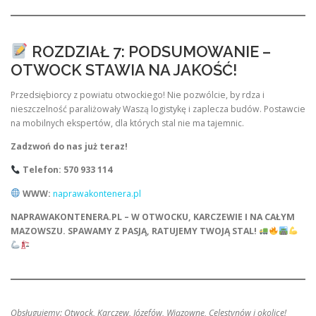
ROZDZIAŁ 7: PODSUMOWANIE –
OTWOCK STAWIA NA JAKOŚĆ!
Przedsiębiorcy z powiatu otwockiego! Nie pozwólcie, by rdza i
nieszczelność paraliżowały Waszą logistykę i zaplecza budów. Postawcie
na mobilnych ekspertów, dla których stal nie ma tajemnic.
Zadzwoń do nas już teraz!
Telefon: 570 933 114
WWW:
naprawakontenera.pl
NAPRAWAKONTENERA.PL – W OTWOCKU, KARCZEWIE I NA CAŁYM
MAZOWSZU. SPAWAMY Z PASJĄ, RATUJEMY TWOJĄ STAL!
Obsługujemy: Otwock, Karczew, Józefów, Wiązownę, Celestynów i okolice!