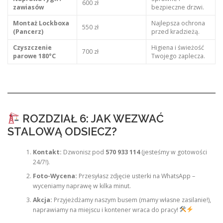
600 zł
zawiasów
bezpieczne drzwi.
Montaż Lockboxa
Najlepsza ochrona
550 zł
(Pancerz)
przed kradzieżą.
Czyszczenie
Higiena i świeżość
700 zł
parowe 180°C
Twojego zaplecza.
ROZDZIAŁ 6: JAK WEZWAĆ
STALOWĄ ODSIECZ?
Kontakt:
Dzwonisz pod
570 933 114
(jesteśmy w gotowości
24/7!).
Foto-Wycena:
Przesyłasz zdjęcie usterki na WhatsApp –
wyceniamy naprawę w kilka minut.
Akcja:
Przyjeżdżamy naszym busem (mamy własne zasilanie!),
naprawiamy na miejscu i kontener wraca do pracy!