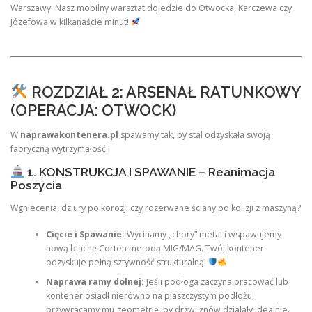
Warszawy. Nasz mobilny warsztat dojedzie do Otwocka, Karczewa czy
Józefowa w kilkanaście minut!
ROZDZIAŁ 2: ARSENAŁ RATUNKOWY
(OPERACJA: OTWOCK)
W
naprawakontenera.pl
spawamy tak, by stal odzyskała swoją
fabryczną wytrzymałość:
1. KONSTRUKCJA I SPAWANIE – Reanimacja
Poszycia
Wgniecenia, dziury po korozji czy rozerwane ściany po kolizji z maszyną?
Cięcie i Spawanie:
Wycinamy „chory” metal i wspawujemy
nową blachę Corten metodą MIG/MAG. Twój kontener
odzyskuje pełną sztywność strukturalną!
Naprawa ramy dolnej:
Jeśli podłoga zaczyna pracować lub
kontener osiadł nierówno na piaszczystym podłożu,
przywracamy mu geometrię, by drzwi znów działały idealnie.