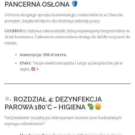
PANCERNA OSŁONA
Ochrona drogiego sprzętu budowlanego i materiałów to w Otwocku
priorytet. Zwykła kłódka to dla złodzieja sekundy pracy.
LOCKBOX
to stalowa osłona kłódki, którą wspawujemy bezpośrednio w
drzwi kontenera. Całkowicie uniemożliwia dostęp do kłódki nożycami do
metalu.
Inwestycja:
550 zł netto
.
Efekt:
Twoje elektronarzędzia i cargo są bezpieczne jak w
sejfie.
ROZDZIAŁ 4: DEZYNFEKCJA
PAROWA 180°C – HIGIENA
Twój kontener socjalny po intensywnym sezonie prac budowlanych
wymaga odświeżenia?