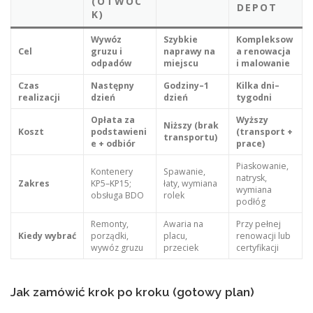
(OTWOC
DEPOT
K)
Wywóz
Szybkie
Kompleksow
Cel
gruzu i
naprawy na
a renowacja
odpadów
miejscu
i malowanie
Czas
Następny
Godziny–1
Kilka dni–
realizacji
dzień
dzień
tygodni
Opłata za
Wyższy
Niższy (brak
Koszt
podstawieni
(transport +
transportu)
e + odbiór
prace)
Piaskowanie,
Kontenery
Spawanie,
natrysk,
Zakres
KP5–KP15;
łaty, wymiana
wymiana
obsługa BDO
rolek
podłóg
Remonty,
Awaria na
Przy pełnej
Kiedy wybrać
porządki,
placu,
renowacji lub
wywóz gruzu
przeciek
certyfikacji
Jak zamówić krok po kroku (gotowy plan)