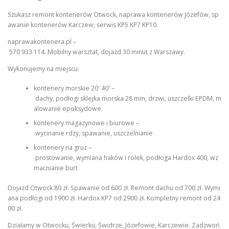
Szukasz remont kontenerów Otwock, naprawa kontenerów Józefów, sp
awanie kontenerów Karczew, serwis KP5 KP7 KP10.
naprawakontenera.pl –
570 933 114. Mobilny warsztat, dojazd 30 minut z Warszawy.
Wykonujemy na miejscu:
kontenery morskie 20′ 40′ –
dachy, podłogi sklejka morska 28 mm, drzwi, uszczelki EPDM, m
alowanie epoksydowe
kontenery magazynowe i biurowe –
wycinanie rdzy, spawanie, uszczelnianie
kontenery na gruz –
prostowanie, wymiana haków i rolek, podłoga Hardox 400, wz
macnianie burt
Dojazd Otwock 80 zł. Spawanie od 600 zł. Remont dachu od 700 zł. Wymi
ana podłogi od 1900 zł. Hardox KP7 od 2900 zł. Kompletny remont od 24
00 zł.
Działamy w Otwocku, Świerku, Świdrze, Józefowie, Karczewie. Zadzwoń