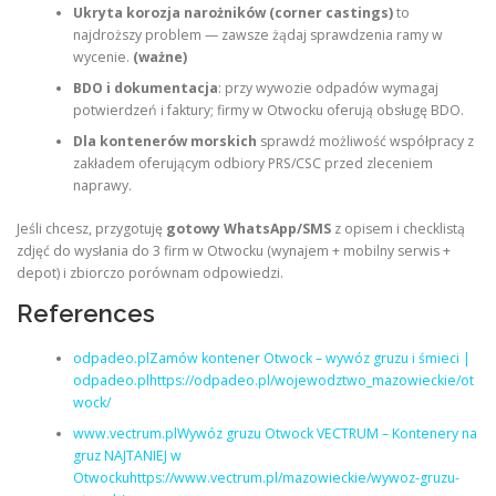
Ukryta korozja narożników (corner castings)
to
najdroższy problem — zawsze żądaj sprawdzenia ramy w
wycenie.
(ważne)
BDO i dokumentacja
: przy wywozie odpadów wymagaj
potwierdzeń i faktury; firmy w Otwocku oferują obsługę BDO.
Dla kontenerów morskich
sprawdź możliwość współpracy z
zakładem oferującym odbiory PRS/CSC przed zleceniem
naprawy.
Jeśli chcesz, przygotuję
gotowy WhatsApp/SMS
z opisem i checklistą
zdjęć do wysłania do 3 firm w Otwocku (wynajem + mobilny serwis +
depot) i zbiorczo porównam odpowiedzi.
References
odpadeo.plZamów kontener Otwock – wywóz gruzu i śmieci |
odpadeo.plhttps://odpadeo.pl/wojewodztwo_mazowieckie/ot
wock/
www.vectrum.plWywóz gruzu Otwock VECTRUM – Kontenery na
gruz NAJTANIEJ w
Otwockuhttps://www.vectrum.pl/mazowieckie/wywoz-gruzu-