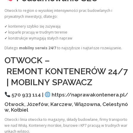
Otwock to region o wysokiej intensywności prac budowlanych i
prywatnych inwestycji, dlatego:
✔ kontenery szybko się zużywają
✔ koparki pracują w trudnym terenie
✔ konstrukcje wymagają stałych napraw
Dlatego
mobilny serwis 24/7
to najszybsze i najtańsze rozwiązanie.
OTWOCK –
REMONT KONTENERÓW 24/7
| MOBILNY SPAWACZ
570 933 114 |
https://naprawakontenera.pl/
Otwock, Józefów, Karczew, Wiązowna, Celestynó
w, Kołbiel
Otwock i linia otwocka to magazyny, składy budowlane, firmy transporto
we nad Wisłą. Kontenery morskie, biurowe i KP7 pracują w trudnych war
unkach wilgoci.