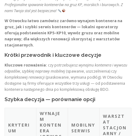
Profesjonalne spawanie kontenerów na gruz KP, morskich i biurowych. Z
nami Twoja stal jest bezpieczna!
W Otwocku łatwo zamówisz zarówno wynajem kontenera na
gruz, jak i szybki serwis kontenerów — lokalni operatorzy
oferują podstawienie KP5–KP10, wywóz gruzu oraz mobilne
naprawy; dla większych renowacji skorzystaj z warsztatów
stacjonarnych.
Krótki przewodnik i kluczowe decyzje
Kluczowe rozważenia:
czy potrzebujesz
wynajmu kontenera i wywozu
odpadów
,
szybkiej naprawy mobilnej
(spawanie, uszczelnienia) czy
kompleksowej renowacji
(piaskowanie, wymiana podłóg). W Otwocku
dostępne są firmy oferujące wszystkie trzy usługi — od podstawienia
kontenera następnego dnia po kompleksową obsługę BDO.
Szybka decyzja — porównanie opcji
WYNAJE
WARSZT
M
AT
KRYTERI
KONTEN
MOBILNY
STACJON
UM
ERA
SERWIS
ARNY /