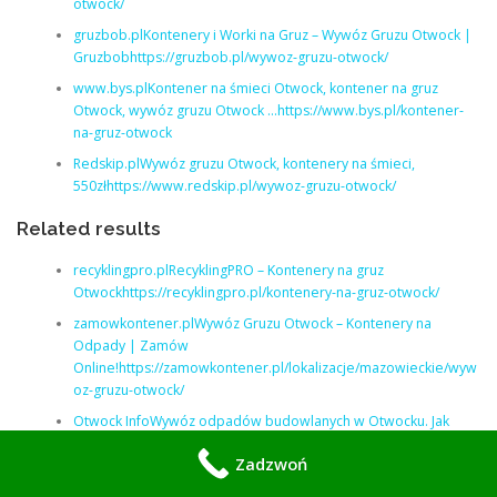
otwock/
gruzbob.plKontenery i Worki na Gruz – Wywóz Gruzu Otwock |
Gruzbobhttps://gruzbob.pl/wywoz-gruzu-otwock/
www.bys.plKontener na śmieci Otwock, kontener na gruz
Otwock, wywóz gruzu Otwock …https://www.bys.pl/kontener-
na-gruz-otwock
Redskip.plWywóz gruzu Otwock, kontenery na śmieci,
550złhttps://www.redskip.pl/wywoz-gruzu-otwock/
Related results
recyklingpro.plRecyklingPRO – Kontenery na gruz
Otwockhttps://recyklingpro.pl/kontenery-na-gruz-otwock/
zamowkontener.plWywóz Gruzu Otwock – Kontenery na
Odpady | Zamów
Online!https://zamowkontener.pl/lokalizacje/mazowieckie/wyw
oz-gruzu-otwock/
Otwock InfoWywóz odpadów budowlanych w Otwocku. Jak
zorganizować kontener i odbiór …https://otwockinfo.pl/wywoz-
Zadzwoń
odpadow-budowlanych-w-otwocku-jak-zorganizowac-
kontener-i-odbior/