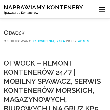
Przejdź
NAPRAWIAMY KONTENERY
do
Menu
treści
Spawacz do Kontenerów
NAPRAWA KONTENERÓW
Otwock
OPUBLIKOWANO
26 KWIETNIA, 2026
PRZEZ
ADMIN
NAPRAWA KONTENERÓW 24/7
OTWOCK – REMONT
SPAWANIE MOBILNE Z DOJAZDEM DO KLIENTA
KONTENERÓW 24/7 |
MOBILNY SPAWACZ, SERWIS
USŁUGI
KONTAKT
KONTENERÓW MORSKICH,
MAGAZYNOWYCH,
BIUROWYCH I NA GRUZ KP5