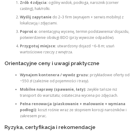
Zrób 4 zdjęcia:
ogólny widok, podłoga, narożnik (corner
casting), hak/rolki.
Wyślij zapytanie
do 2–3 firm (wynajem + serwis mobilny) z
lokalizacją i zdjęciami.
Poproś o:
orientacyjną wycenę, termin podstawienia/ dojazdu,
potwierdzenie obsługi BDO (przy wywozie odpadów).
Przygotuj miejsce:
utwardzony dojazd ~6–8 m; usuń
wartościowe rzeczy z wnętrza.
Orientacyjne ceny i uwagi praktyczne
Wynajem kontenera / wywóz gruzu:
przykładowe oferty od
~550 zł (zależnie od pojemności i trasy).
Mobilne naprawy (spawanie, łaty):
zwykle tańsze niż
transport do warsztatu; ostateczna wycena po zdjęciach.
Pełna renowacja (piaskowanie + malowanie + wymiana
podłogi):
koszt rośnie wraz ze stopniem korozji narożników i
zakresem prac.
Ryzyka, certyfikacja i rekomendacje