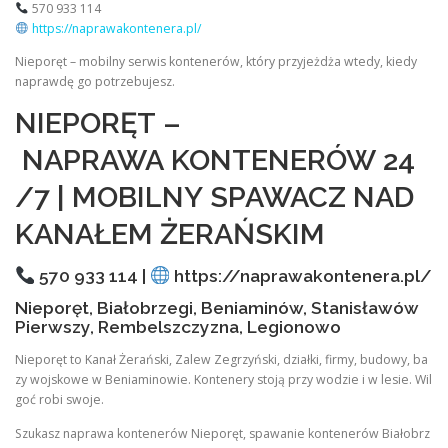
570 933 114
https://naprawakontenera.pl/
Nieporęt – mobilny serwis kontenerów, który przyjeżdża wtedy, kiedy
naprawdę go potrzebujesz.
NIEPORĘT –
NAPRAWA KONTENERÓW 24
/7 | MOBILNY SPAWACZ NAD
KANAŁEM ŻERAŃSKIM
570 933 114 |
https://naprawakontenera.pl/
Nieporęt, Białobrzegi, Beniaminów, Stanisławów
Pierwszy, Rembelszczyzna, Legionowo
Nieporęt to Kanał Żerański, Zalew Zegrzyński, działki, firmy, budowy, ba
zy wojskowe w Beniaminowie. Kontenery stoją przy wodzie i w lesie. Wil
goć robi swoje.
Szukasz naprawa kontenerów Nieporęt, spawanie kontenerów Białobrz