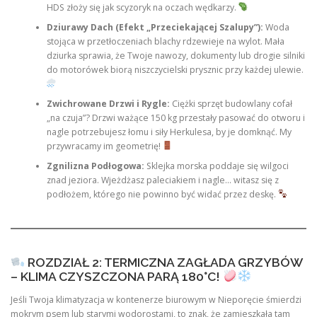
HDS złoży się jak scyzoryk na oczach wędkarzy.
Dziurawy Dach (Efekt „Przeciekającej Szalupy”):
Woda
stojąca w przetłoczeniach blachy rdzewieje na wylot. Mała
dziurka sprawia, że Twoje nawozy, dokumenty lub drogie silniki
do motorówek biorą niszczycielski prysznic przy każdej ulewie.
Zwichrowane Drzwi i Rygle:
Ciężki sprzęt budowlany cofał
„na czuja”? Drzwi ważące 150 kg przestały pasować do otworu i
nagle potrzebujesz łomu i siły Herkulesa, by je domknąć. My
przywracamy im geometrię!
Zgnilizna Podłogowa:
Sklejka morska poddaje się wilgoci
znad jeziora. Wjeżdżasz paleciakiem i nagle… witasz się z
podłożem, którego nie powinno być widać przez deskę.
ROZDZIAŁ 2: TERMICZNA ZAGŁADA GRZYBÓW
– KLIMA CZYSZCZONA PARĄ 180°C!
Jeśli Twoja klimatyzacja w kontenerze biurowym w Nieporęcie śmierdzi
mokrym psem lub starymi wodorostami, to znak, że zamieszkała tam