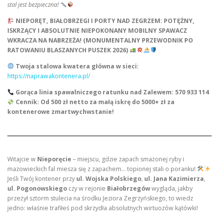
stal jest bezpieczna!
NIEPORĘT, BIAŁOBRZEGI I PORTY NAD ZEGRZEM: POTĘŻNY,
ISKRZĄCY I ABSOLUTNIE NIEPOKONANY MOBILNY SPAWACZ
WKRACZA NA NABRZEŻA! (MONUMENTALNY PRZEWODNIK PO
RATOWANIU BLASZANYCH PUSZEK 2026)
Twoja stalowa kwatera główna w sieci:
https://naprawakontenera.pl/
Gorąca linia spawalniczego ratunku nad Zalewem:
570 933 114
Cennik: Od 500 zł netto za małą iskrę do 5000+ zł za
kontenerowe zmartwychwstanie!
Witajcie w
Nieporęcie
– miejscu, gdzie zapach smażonej ryby i
mazowieckich fal miesza się z zapachem… topionej stali o poranku!
Jeśli Twój kontener przy
ul. Wojska Polskiego
,
ul. Jana Kazimierza
,
ul. Pogonowskiego
czy w rejonie
Białobrzegów
wygląda, jakby
przeżył sztorm stulecia na środku Jeziora Zegrzyńskiego, to wiedz
jedno: właśnie trafiłeś pod skrzydła absolutnych wirtuozów kątówki!