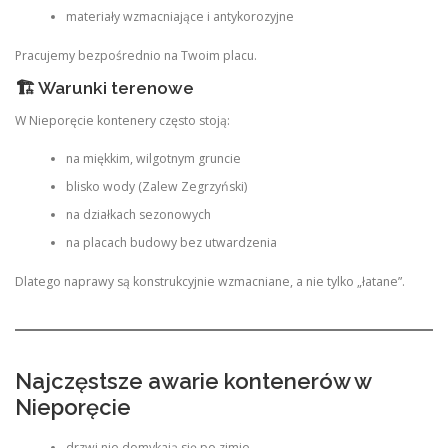
materiały wzmacniające i antykorozyjne
Pracujemy bezpośrednio na Twoim placu.
🏗 Warunki terenowe
W Nieporęcie kontenery często stoją:
na miękkim, wilgotnym gruncie
blisko wody (Zalew Zegrzyński)
na działkach sezonowych
na placach budowy bez utwardzenia
Dlatego naprawy są konstrukcyjnie wzmacniane, a nie tylko „łatane”.
Najczęstsze awarie kontenerów w
Nieporęcie
drzwi nie domykają się po zimie