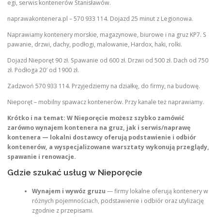
egi, serwis kontenerów Stanisławów.
naprawakontenera.pl – 570 933 114. Dojazd 25 minut z Legionowa.
Naprawiamy kontenery morskie, magazynowe, biurowe i na gruz KP7. S
pawanie, drzwi, dachy, podłogi, malowanie, Hardox, haki, rolki.
Dojazd Nieporęt 90 zł. Spawanie od 600 zł. Drzwi od 500 zł. Dach od 750
zł. Podłoga 20′ od 1900 zł.
Zadzwoń 570 933 114. Przyjedziemy na działkę, do firmy, na budowę.
Nieporęt – mobilny spawacz kontenerów. Przy kanale też naprawiamy.
Krótko i na temat:
W Nieporęcie możesz szybko zamówić
zarówno wynajem kontenera na gruz, jak i serwis/naprawę
kontenera — lokalni dostawcy oferują podstawienie i odbiór
kontenerów, a wyspecjalizowane warsztaty wykonują przeglądy,
spawanie i renowacje.
Gdzie szukać usług w Nieporęcie
Wynajem i wywóz gruzu
— firmy lokalne oferują kontenery w
różnych pojemnościach, podstawienie i odbiór oraz utylizację
zgodnie z przepisami.