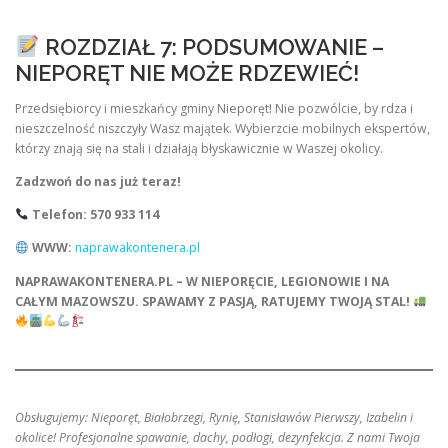
ROZDZIAŁ 7: PODSUMOWANIE –
NIEPORĘT NIE MOŻE RDZEWIEĆ!
Przedsiębiorcy i mieszkańcy gminy Nieporęt! Nie pozwólcie, by rdza i
nieszczelność niszczyły Wasz majątek. Wybierzcie mobilnych ekspertów,
którzy znają się na stali i działają błyskawicznie w Waszej okolicy.
Zadzwoń do nas już teraz!
Telefon: 570 933 114
WWW:
naprawakontenera.pl
NAPRAWAKONTENERA.PL – W NIEPORĘCIE, LEGIONOWIE I NA
CAŁYM MAZOWSZU. SPAWAMY Z PASJĄ, RATUJEMY TWOJĄ STAL!
Obsługujemy: Nieporęt, Białobrzegi, Rynię, Stanisławów Pierwszy, Izabelin i
okolice! Profesjonalne spawanie, dachy, podłogi, dezynfekcja. Z nami Twoja