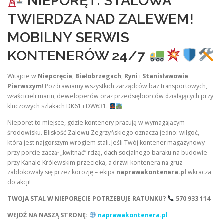
NIEPORĘT: STALOWA
TWIERDZA NAD ZALEWEM!
MOBILNY SERWIS
KONTENERÓW 24/7
Witajcie w
Nieporęcie
,
Białobrzegach
,
Ryni
i
Stanisławowie
Pierwszym
! Pozdrawiamy wszystkich zarządców baz transportowych,
właścicieli marin, deweloperów oraz przedsiębiorców działających przy
kluczowych szlakach DK61 i DW631.
Nieporęt to miejsce, gdzie kontenery pracują w wymagającym
środowisku. Bliskość Zalewu Zegrzyńskiego oznacza jedno: wilgoć,
która jest najgorszym wrogiem stali. Jeśli Twój kontener magazynowy
przy porcie zaczął „kwitnąć” rdzą, dach socjalnego baraku na budowie
przy Kanale Królewskim przecieka, a drzwi kontenera na gruz
zablokowały się przez korozję – ekipa
naprawakontenera.pl
wkracza
do akcji!
TWOJA STAL W NIEPORĘCIE POTRZEBUJE RATUNKU?
570 933 114
WEJDŹ NA NASZĄ STRONĘ:
naprawakontenera.pl