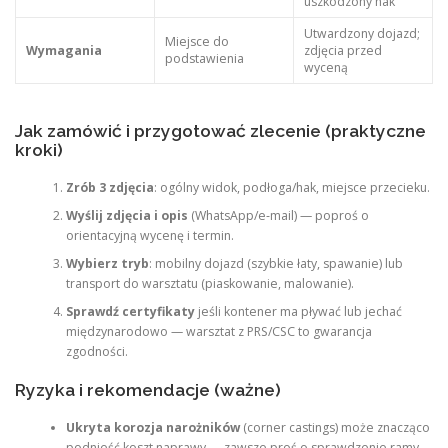
uszkodzony hak
Utwardzony dojazd;
Miejsce do
Wymagania
zdjęcia przed
podstawienia
wyceną
Jak zamówić i przygotować zlecenie (praktyczne
kroki)
Zrób 3 zdjęcia
: ogólny widok, podłoga/hak, miejsce przecieku.
Wyślij zdjęcia i opis
(WhatsApp/e‑mail) — poproś o
orientacyjną wycenę i termin.
Wybierz tryb
: mobilny dojazd (szybkie łaty, spawanie) lub
transport do warsztatu (piaskowanie, malowanie).
Sprawdź certyfikaty
jeśli kontener ma pływać lub jechać
międzynarodowo — warsztat z PRS/CSC to gwarancja
zgodności.
Ryzyka i rekomendacje (ważne)
Ukryta korozja narożników
(corner castings) może znacząco
podnieść koszt naprawy — zawsze proś o sprawdzenie ramy.