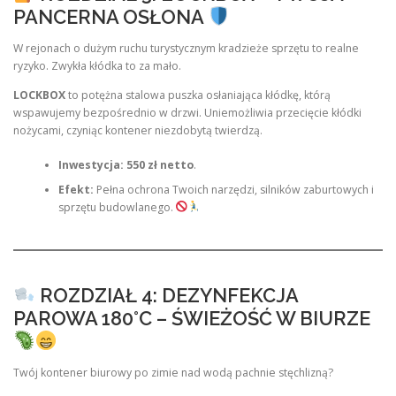
PANCERNA OSŁONA
W rejonach o dużym ruchu turystycznym kradzieże sprzętu to realne
ryzyko. Zwykła kłódka to za mało.
LOCKBOX
to potężna stalowa puszka osłaniająca kłódkę, którą
wspawujemy bezpośrednio w drzwi. Uniemożliwia przecięcie kłódki
nożycami, czyniąc kontener niezdobytą twierdzą.
Inwestycja:
550 zł netto
.
Efekt:
Pełna ochrona Twoich narzędzi, silników zaburtowych i
sprzętu budowlanego.
ROZDZIAŁ 4: DEZYNFEKCJA
PAROWA 180°C – ŚWIEŻOŚĆ W BIURZE
Twój kontener biurowy po zimie nad wodą pachnie stęchlizną?