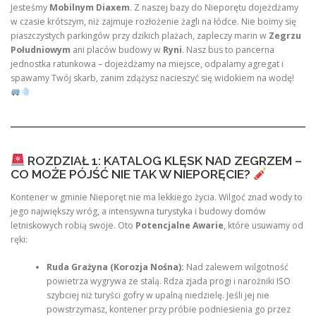
Jesteśmy
Mobilnym Diaxem
. Z naszej bazy do Nieporętu dojeżdżamy
w czasie krótszym, niż zajmuje rozłożenie żagli na łódce. Nie boimy się
piaszczystych parkingów przy dzikich plażach, zapleczy marin w
Zegrzu
Południowym
ani placów budowy w
Ryni
. Nasz bus to pancerna
jednostka ratunkowa – dojeżdżamy na miejsce, odpalamy agregat i
spawamy Twój skarb, zanim zdążysz nacieszyć się widokiem na wodę!
ROZDZIAŁ 1: KATALOG KLĘSK NAD ZEGRZEM –
CO MOŻE PÓJŚĆ NIE TAK W NIEPORĘCIE?
Kontener w gminie Nieporęt nie ma lekkiego życia. Wilgoć znad wody to
jego największy wróg, a intensywna turystyka i budowy domów
letniskowych robią swoje. Oto
Potencjalne Awarie
, które usuwamy od
ręki:
Ruda Grażyna (Korozja Nośna):
Nad zalewem wilgotność
powietrza wygrywa ze stalą. Rdza zjada progi i narożniki ISO
szybciej niż turyści gofry w upalną niedzielę. Jeśli jej nie
powstrzymasz, kontener przy próbie podniesienia go przez