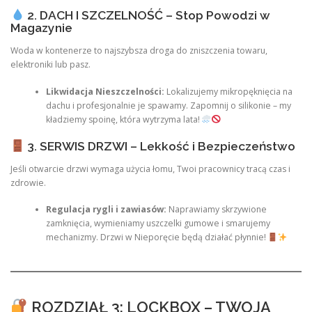
2. DACH I SZCZELNOŚĆ – Stop Powodzi w
Magazynie
Woda w kontenerze to najszybsza droga do zniszczenia towaru,
elektroniki lub pasz.
Likwidacja Nieszczelności:
Lokalizujemy mikropęknięcia na
dachu i profesjonalnie je spawamy. Zapomnij o silikonie – my
kładziemy spoinę, która wytrzyma lata!
3. SERWIS DRZWI – Lekkość i Bezpieczeństwo
Jeśli otwarcie drzwi wymaga użycia łomu, Twoi pracownicy tracą czas i
zdrowie.
Regulacja rygli i zawiasów:
Naprawiamy skrzywione
zamknięcia, wymieniamy uszczelki gumowe i smarujemy
mechanizmy. Drzwi w Nieporęcie będą działać płynnie!
ROZDZIAŁ 3: LOCKBOX – TWOJA