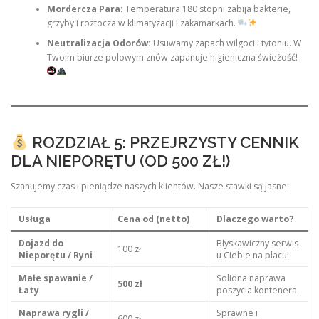
Mordercza Para:
Temperatura 180 stopni zabija bakterie,
grzyby i roztocza w klimatyzacji i zakamarkach.
Neutralizacja Odorów:
Usuwamy zapach wilgoci i tytoniu. W
Twoim biurze polowym znów zapanuje higieniczna świeżość!
ROZDZIAŁ 5: PRZEJRZYSTY CENNIK
DLA NIEPORĘTU (OD 500 ZŁ!)
Szanujemy czas i pieniądze naszych klientów. Nasze stawki są jasne:
Usługa
Cena od (netto)
Dlaczego warto?
Dojazd do
Błyskawiczny serwis
100 zł
Nieporętu / Ryni
u Ciebie na placu!
Małe spawanie /
Solidna naprawa
500 zł
Łaty
poszycia kontenera.
Naprawa rygli /
Sprawne i
600 zł