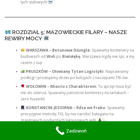
tych stalowych!
ROZDZIAŁ 5: MAZOWIECKIE FILARY – NASZE
REWIRY MOCY
WARSZAWA – Betonowa Dżungla:
Spawamy kontenery na
budowach od
Woli
po
Białołękę
. Warszawa nigdy nie śpi, a my
razem z nią!
PRUSZKÓW – Ołowiany Tytan Logistyki:
Naprawiamy
podłogi i prostujemy drzwi po kolizjach z naczepami TIR-ów.
WOŁOMIN – Miasto z Charakterem:
Tu sprzęt musi być
nie do zdarcia. Spawamy pancerne kontenery na tartakach –
zero fuszerki!
KONSTANCIN-JEZIORNA – Rdza we Fraku:
Spawamy
precyzyjnie metodą TIG, by nie narobić bałaganu na
granitowych podjazdach luksusowych willi.
Zadzwoń