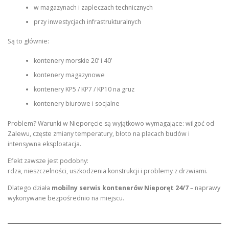
w magazynach i zapleczach technicznych
przy inwestycjach infrastrukturalnych
Są to głównie:
kontenery morskie 20’ i 40’
kontenery magazynowe
kontenery KP5 / KP7 / KP10 na gruz
kontenery biurowe i socjalne
Problem? Warunki w Nieporęcie są wyjątkowo wymagające: wilgoć od
Zalewu, częste zmiany temperatury, błoto na placach budów i
intensywna eksploatacja.
Efekt zawsze jest podobny:
rdza, nieszczelności, uszkodzenia konstrukcji i problemy z drzwiami.
Dlatego działa
mobilny serwis kontenerów Nieporęt 24/7
– naprawy
wykonywane bezpośrednio na miejscu.