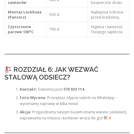
zawiasów
bezpieczne drzwi.
Montaż Lockboxa
Najlepsza ochrona
550 zł
(Pancerz)
przed kradzieżą.
Czyszczenie
Higiena i świeżość
700 zł
parowe 180°C
Twojego zaplecza.
ROZDZIAŁ 6: JAK WEZWAĆ
STALOWĄ ODSIECZ?
Kontakt:
Dzwonisz pod
570 933 114
.
Foto-Wycena:
Przesyłasz zdjęcie usterki na WhatsApp –
wyceniamy naprawę w kilka minut.
Akcja:
Przyjeżdżamy naszym busem (mamy własne zasilanie!),
naprawiamy na miejscu i kontener wraca do gry!