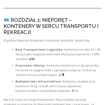
ROZDZIAŁ 1: NIEPORĘT –
KONTENERY W SERCU TRANSPORTU I
REKREACJI
W gminie Nieporęt doskonale rozumiemy specyfikę Twojej floty:
Bazy Transportowe i Logistyka:
Kontenery morskie 20′ i 40′
służące jako magazyny buforowe. Muszą być pancerne i 100%
szczelne!
Przystanie i Mariny:
Kontenery techniczne na sprzęt wodny,
narażone na ciągły kontakt z agresywną wilgocią. Tu liczy się
solidna ochrona antykorozyjna.
Budownictwo i Infrastruktura:
Kontenery socjalne przy
budowach dróg i osiedli, które muszą zapewniać
bezpieczeństwo i suchy klimat wewnątrz.
Nie trać czasu na transport kontenera. Nasz mobilny warsztat
spawalniczy dojedzie do Nieporętu błyskawicznie – bazę mamy „za