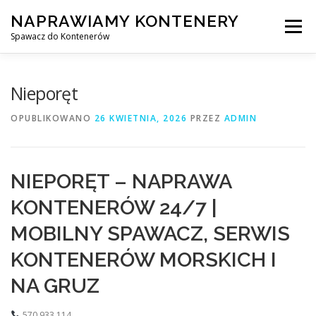
Przejdź
NAPRAWIAMY KONTENERY
do
Menu
treści
Spawacz do Kontenerów
NAPRAWA KONTENERÓW
Nieporęt
OPUBLIKOWANO
26 KWIETNIA, 2026
PRZEZ
ADMIN
NAPRAWA KONTENERÓW 24/7
NIEPORĘT – NAPRAWA
SPAWANIE MOBILNE Z DOJAZDEM DO KLIENTA
KONTENERÓW 24/7 |
MOBILNY SPAWACZ, SERWIS
USŁUGI
KONTAKT
KONTENERÓW MORSKICH I
NA GRUZ
570 933 114