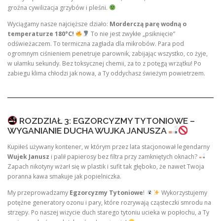
groźna cywilizacja grzybów i pleśni.
Wyciągamy nasze najcięższe działo:
Morderczą parę wodną o
temperaturze 180°C!
To nie jest zwykłe „psiknięcie”
odświeżaczem. To termiczna zagłada dla mikrobów. Para pod
ogromnym ciśnieniem penetruje parownik, zabijając wszystko, co żyje,
w ułamku sekundy. Bez toksycznej chemii, za to z potęgą wrzątku! Po
zabiegu klima chłodzi jak nowa, a Ty oddychasz świeżym powietrzem.
ROZDZIAŁ 3: EGZORCYZMY TYTONIOWE –
WYGANIANIE DUCHA WUJKA JANUSZA
Kupiłeś używany kontener, w którym przez lata stacjonował legendarny
Wujek Janusz
i palił papierosy bez filtra przy zamkniętych oknach?
Zapach nikotyny wżarł się w plastik i sufit tak głęboko, że nawet Twoja
poranna kawa smakuje jak popielniczka.
My przeprowadzamy
Egzorcyzmy Tytoniowe
!
Wykorzystujemy
potężne generatory ozonu i pary, które rozrywają cząsteczki smrodu na
strzępy. Po naszej wizycie duch starego tytoniu ucieka w popłochu, a Ty