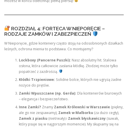
możesz w końcu odetchnąć pełną piersią!
ROZDZIAŁ 4: FORTECA W NIEPORĘCIE –
RODZAJE ZAMKÓW I ZABEZPIECZEŃ
W Nieporęcie, gdzie kontenery często stoją na odosobnionych działkach
leśnych, ochrona mienia to podstawa. Co montujemy?
Lockboxy (Pancerne Puszki):
Nasz absolutny hit. Stalowa
osłona, która całkowicie zasłania kłódkę. Złodziej może tylko
popatrzeć z zazdrością.
Kłódki Trzpieniowe:
Solidne bolce, których nie ugryzą żadne
nożyce do prętów.
Zamki Wpuszczane (np. Gerda):
Dla kontenerów biurowych
– elegancja i bezpieczeństwo.
Inne Zamki?
Znamy
Zamek Królewski w Warszawie
(piękny,
ale go nie zespawamy),
Zamek w Malborku
(za dużo cegły),
Zamek z piasku
(nietrwały) i
Zamek błyskawiczny
(suwak,
który psuje się w najgorszym momencie). My skupiamy się na