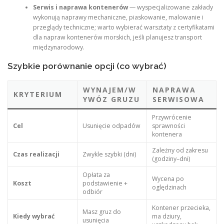
Serwis i naprawa kontenerów
— wyspecjalizowane zakłady
wykonują naprawy mechaniczne, piaskowanie, malowanie i
przeglądy techniczne; warto wybierać warsztaty z certyfikatami
dla napraw kontenerów morskich, jeśli planujesz transport
międzynarodowy.
Szybkie porównanie opcji (co wybrać)
WYNAJEM/W
NAPRAWA
KRYTERIUM
YWÓZ GRUZU
SERWISOWA
Przywrócenie
Cel
Usunięcie odpadów
sprawności
kontenera
Zależny od zakresu
Czas realizacji
Zwykle szybki (dni)
(godziny–dni)
Opłata za
Wycena po
Koszt
podstawienie +
oględzinach
odbiór
Kontener przecieka,
Masz gruz do
Kiedy wybrać
ma dziury,
usunięcia