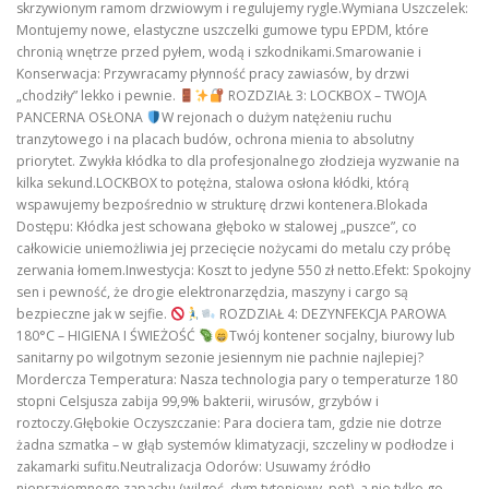
skrzywionym ramom drzwiowym i regulujemy rygle.Wymiana Uszczelek:
Montujemy nowe, elastyczne uszczelki gumowe typu EPDM, które
chronią wnętrze przed pyłem, wodą i szkodnikami.Smarowanie i
Konserwacja: Przywracamy płynność pracy zawiasów, by drzwi
„chodziły” lekko i pewnie.
ROZDZIAŁ 3: LOCKBOX – TWOJA
PANCERNA OSŁONA
W rejonach o dużym natężeniu ruchu
tranzytowego i na placach budów, ochrona mienia to absolutny
priorytet. Zwykła kłódka to dla profesjonalnego złodzieja wyzwanie na
kilka sekund.LOCKBOX to potężna, stalowa osłona kłódki, którą
wspawujemy bezpośrednio w strukturę drzwi kontenera.Blokada
Dostępu: Kłódka jest schowana głęboko w stalowej „puszce”, co
całkowicie uniemożliwia jej przecięcie nożycami do metalu czy próbę
zerwania łomem.Inwestycja: Koszt to jedyne 550 zł netto.Efekt: Spokojny
sen i pewność, że drogie elektronarzędzia, maszyny i cargo są
bezpieczne jak w sejfie.
ROZDZIAŁ 4: DEZYNFEKCJA PAROWA
180°C – HIGIENA I ŚWIEŻOŚĆ
Twój kontener socjalny, biurowy lub
sanitarny po wilgotnym sezonie jesiennym nie pachnie najlepiej?
Mordercza Temperatura: Nasza technologia pary o temperaturze 180
stopni Celsjusza zabija 99,9% bakterii, wirusów, grzybów i
roztoczy.Głębokie Oczyszczanie: Para dociera tam, gdzie nie dotrze
żadna szmatka – w głąb systemów klimatyzacji, szczeliny w podłodze i
zakamarki sufitu.Neutralizacja Odorów: Usuwamy źródło
nieprzyjemnego zapachu (wilgoć, dym tytoniowy, pot), a nie tylko go