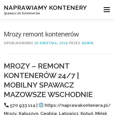
Przejdź
NAPRAWIAMY KONTENERY
do
Menu
treści
Spawacz do Kontenerów
NAPRAWA KONTENERÓW
Mrozy remont kontenerów
OPUBLIKOWANO
26 KWIETNIA, 2026
PRZEZ
ADMIN
NAPRAWA KONTENERÓW 24/7
MROZY – REMONT
SPAWANIE MOBILNE Z DOJAZDEM DO KLIENTA
KONTENERÓW 24/7 |
MOBILNY SPAWACZ
USŁUGI
KONTAKT
MAZOWSZE WSCHODNIE
570 933 114 |
https://naprawakontenera.pl/
Mrozy, Kałuszyn, Cegłów, Latowicz, Kotuń, Mińsk