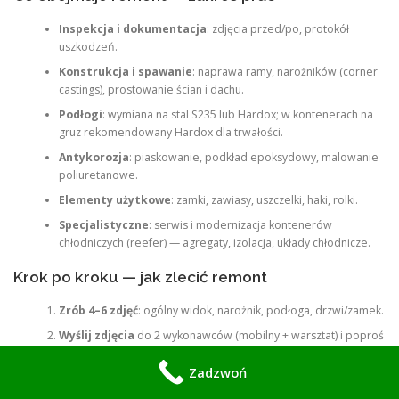
Inspekcja i dokumentacja
: zdjęcia przed/po, protokół
uszkodzeń.
Konstrukcja i spawanie
: naprawa ramy, narożników (corner
castings), prostowanie ścian i dachu.
Podłogi
: wymiana na stal S235 lub Hardox; w kontenerach na
gruz rekomendowany Hardox dla trwałości.
Antykorozja
: piaskowanie, podkład epoksydowy, malowanie
poliuretanowe.
Elementy użytkowe
: zamki, zawiasy, uszczelki, haki, rolki.
Specjalistyczne
: serwis i modernizacja kontenerów
chłodniczych (reefer) — agregaty, izolacja, układy chłodnicze.
Krok po kroku — jak zlecić remont
Zrób 4–6 zdjęć
: ogólny widok, narożnik, podłoga, drzwi/zamek.
Wyślij zdjęcia
do 2 wykonawców (mobilny + warsztat) i poproś
o wycenę oraz zakres prac.
Zadzwoń
Wybierz tryb
:
mobilny
— szybkie łaty i spawy;
warsztat
—
piaskowanie, natryskowe malowanie, wymiana podłogi.