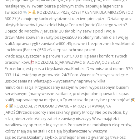
maskujemy. W Twoim biurze polowym znów zapanuje higieniczna
świeżość!
ROZDZIAŁ 5: PRZEJRZYSTY CENNIK DLA MROZÓW (OD
500 ZŁ!)Szanujemy konkretny biznes i uczciwe pieniądze. Działamy bez
ukrytych kosztów i gwiazdek:UsługaCena od (netto)Dlaczego warto?
Dojazd do Mrozów / Jeruzala120 złMobilny serwis pod Twoje
drzwi!Małe spawanie / Łaty poszycia500 złSolidny ratunek dla Twojej
stali.Naprawa rygli / zawiasów600 złSprawne i bezpieczne drzwi.Montaż
Lockboxa (Pancerz)550 złNajlepsza ochrona przed
kradzieżą.Czyszczenie parowe 180°C700 złHigiena i komfort Twoich
pracowników.
ROZDZIAŁ 6: JAK WEZWAĆ STALOWĄ ODSIECZ?
Procedura jest prosta i błyskawiczna:Kontakt: Dzwonisz pod numer 570
933 114. Jesteśmy w gotowości 24/7!Foto-Wycena: Przesyłasz zdjęcie
uszkodzenia na WhatsApp – wyceniamy naprawę w kilka
minut.Realizacja: Przyjeżdżamy naszym w pełni wyposażonym busem
serwisowym (mamy własne zasilanie, profesjonalne spawarki i zapas
stali!), naprawiamy na miejscu, a Ty wracasz do pracy bez przestojów!
ROZDZIAŁ 7: PODSUMOWANIE – MROZY STAWIAJĄ NA
JAKOŚĆ!Przedsiębiorcy i mieszkańcy gminy Mrozy! Nie pozwólcie, by
rdza, nieszczelność czy zatarte zawiasy niszczyły Wasz majątek i
paraliżowały operacje logistyczne. Postawcie na mobilnych ekspertów,
którzy znają się na stali i działają błyskawicznie w Waszym
sąsiedztwie.Działamy szybko, profesjonalnie i z gwarancją trwałości.