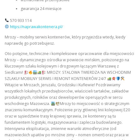
gwarancja 24 miesiące
570 933 114
https://naprawakontenera.pl/
Mrozy – mobilny serwis kontenerów, który przyjeżdża wtedy, kiedy
naprawdę go potrzebujesz.
Oto potężne, techniczne i kompleksowe opracowanie dla miejscowości
Mrozy – dynamicznego ośrodka w powiecie mińskim, położonego na
kluczowym szlaku kolejowym i drogowym łączącym Warszawę z
Siedlcami!
MROZY: STALOWA TWIERDZA NA WSCHODNIM
SZLAKU! MOBILNY SERWIS I REMONT KONTENERÓW 24/7
Witajcie w Mrozach, Jeruzalu, Grodzisku i Kuflewie! Pozdrawiamy
wszystkich lokalnych przedsiębiorców, właścicieli tartaków, zakładów
produkcyjnych, rolników oraz deweloperów operujących w sercu
wschodniego Mazowsza.
Mrozy to miejscowość o strategicznym
znaczeniu komunikacyjnym. Położenie przy głównej linii kolejowej E20
oraz w sąsiedztwie trasy krajowej sprawia, że kontenery są tu
fundamentem logistyki, magazynowania i zaplecza budowlanego.
Intensywna eksploatacja, zmienne warunki atmosferyczne (od
mazowieckich upałów po mroźne zimy – nomen omen!) oraz praca w