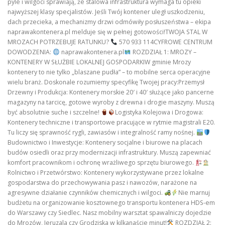
pyle i wilgoci sprawiają, że stalowa infrastruktura wymaga tu opieki
najwyższej klasy specjalistów. Jeśli Twój kontener uległ uszkodzeniu,
dach przecieka, a mechanizmy drzwi odmówiły posłuszeństwa – ekipa
naprawakontenera.pl melduje się w pełnej gotowości!TWOJA STAL W
MROZACH POTRZEBUJE RATUNKU?
570 933 114CYFROWE CENTRUM
DOWODZENIA:
naprawakontenera.pl
ROZDZIAŁ 1: MROZY –
KONTENERY W SŁUŻBIE LOKALNEJ GOSPODARKIW gminie Mrozy
kontenery to nie tylko „blaszane pudła” – to mobilne serca operacyjne
wielu branż. Doskonale rozumiemy specyfikę Twojej pracy:Przemysł
Drzewny i Produkcja: Kontenery morskie 20′ i 40′ służące jako pancerne
magazyny na tarcicę, gotowe wyroby z drewna i drogie maszyny. Muszą
być absolutnie suche i szczelne!
Logistyka Kolejowa i Drogowa:
Kontenery techniczne i transportowe pracujące w rytmie magistrali E20.
Tu liczy się sprawność rygli, zawiasów i integralność ramy nośnej.
Budownictwo i Inwestycje: Kontenery socjalne i biurowe na placach
budów osiedli oraz przy modernizacji infrastruktury. Muszą zapewniać
komfort pracownikom i ochronę wrażliwego sprzętu biurowego.
Rolnictwo i Przetwórstwo: Kontenery wykorzystywane przez lokalne
gospodarstwa do przechowywania pasz i nawozów, narażone na
agresywne działanie czynników chemicznych i wilgoci.
Nie marnuj
budżetu na organizowanie kosztownego transportu kontenera HDS-em
do Warszawy czy Siedlec. Nasz mobilny warsztat spawalniczy dojedzie
do Mrozów, Jeruzala czy Grodziska w kilkanaście minut!
ROZDZIAŁ 2: