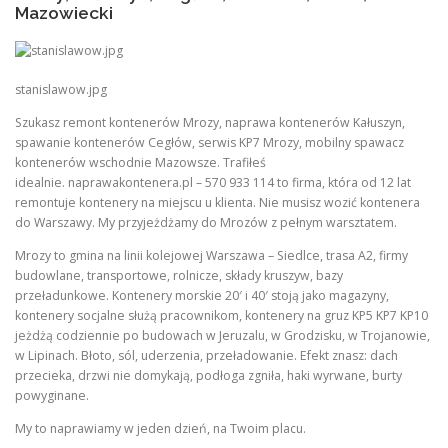
Mazowiecki
stanislawow.jpg
Szukasz remont kontenerów Mrozy, naprawa kontenerów Kałuszyn,
spawanie kontenerów Cegłów, serwis KP7 Mrozy, mobilny spawacz
kontenerów wschodnie Mazowsze. Trafiłeś
idealnie. naprawakontenera.pl – 570 933 114 to firma, która od 12 lat
remontuje kontenery na miejscu u klienta. Nie musisz wozić kontenera
do Warszawy. My przyjeżdżamy do Mrozów z pełnym warsztatem.
Mrozy to gmina na linii kolejowej Warszawa – Siedlce, trasa A2, firmy
budowlane, transportowe, rolnicze, składy kruszyw, bazy
przeładunkowe. Kontenery morskie 20′ i 40′ stoją jako magazyny,
kontenery socjalne służą pracownikom, kontenery na gruz KP5 KP7 KP10
jeżdżą codziennie po budowach w Jeruzalu, w Grodzisku, w Trojanowie,
w Lipinach. Błoto, sól, uderzenia, przeładowanie. Efekt znasz: dach
przecieka, drzwi nie domykają, podłoga zgniła, haki wyrwane, burty
powyginane.
My to naprawiamy w jeden dzień, na Twoim placu.