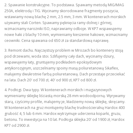
2. Spawanie konstrukcyjne. To podstawa. Spawamy metodą MIG/MAG
250A, elektrodą i TIG. Wycinamy skorodowane fragmenty poszycia,
wstawiamy nową blachę 2 mm, 2.5 mm, 3 mm. W kontenerach morskich
używamy stali Corten. Spawamy pęknięcia ramy dolnej i górnej,
wzmacniamy narożniki ISO, naprawiamy odboje. W KP7 wspawujemy
nowe haki z blachy 10 mm, wymieniamy kieszenie hakowe, wzmacniamy
ceowniki. Cena spawania od 650 zł za standardową naprawę.
3. Remont dachu. Najczęstszy problem w Mrozach bo kontenery stoją
pod drzewami, woda stoi. Szlifujemy cały dach, wycinamy dziury,
wspawujemy łaty, gruntujemy podkładem epoksydowym
antykorozyjnym, uszczelniamy spoiny masą poliuretanową Sikaflex,
malujemy dwukrotnie farbą poliuretanową. Dach przestaje przeciekać
na lata. Dach 20′ od 700 zł, 40′ od 900 zł, KP7 od 800 zł.
4. Podłogi. Dwa typy. W kontenerach morskich i magazynowych
wymieniamy sklejkę liściastą morską 28 mm wodoodporną. Wyrywamy
starą, czyścimy profile, malujemy je, kładziemy nową sklejkę, skręcamy.
W kontenerach na gruz montujemy blachę trudnościeralną Hardox 400
grubość 4, 5 lub 6 mm. Hardox wytrzymuje uderzenia koparki, gruzu,
betonu. To inwestycja na 10 lat. Podłoga sklejka 20′ od 1900 zł, Hardox
KP7 od 2900 zł.