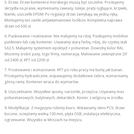
5. Drzwi. Drzwi kontenera morskiego muszą być szczelne. Prostujemy
skrzydła na prasie, wymieniamy zawiasy, tuleje, pręty ryglujące, krzywki,
klamki, uszczelki EPDM. Po regulacji drzwi zamykają się jedną ręką.
Montujemy też zamki antywłamaniowe lockbox. Kompletna naprawa
drzwi od 500 zł.
6. Piaskowanie i malowanie. Nie malujemy na rdzę. Piaskujemy mobilnie
punktowo lub cały kontener. Usuwamy starą farbę, rdzę, do czystej stali
SA2.5. Malujemy systemem epoksyd + poliuretan. Dowolny kolor RAL.
Możemy zrobić pasy, logo firmy, numerację. Malowanie zewnętrzne 20′
od 2400 zł, KP7 od 2200 zł.
7. Prostowanie i wzmacnianie. KP7 po roku pracy ma burtę jak banan.
Prostujemy hydraulicznie, wspawujemy dodatkowe żebra, wzmacniamy
górną ramę. Kontener wraca do wymiarów.
8. Uszczelnianie. Wszystkie spoiny, narożniki, przejścia. Używamy mas
poliuretanowych, butylowych, dekarskich. Koniec z wilgocią w środku.
9. Modyfikacje. Z magazynu robimy biuro. Wstawiamy okno PCV, drzwi
boczne, ocieplamy wełną 100 mm, płyta OSB, instalacja elektryczna,
ogrzewanie. Wszystko w Mrozach na miejscu.