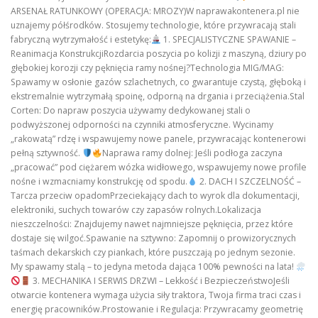
ARSENAŁ RATUNKOWY (OPERACJA: MROZY)W naprawakontenera.pl nie
uznajemy półśrodków. Stosujemy technologie, które przywracają stali
fabryczną wytrzymałość i estetykę:
1. SPECJALISTYCZNE SPAWANIE –
Reanimacja KonstrukcjiRozdarcia poszycia po kolizji z maszyną, dziury po
głębokiej korozji czy pęknięcia ramy nośnej?Technologia MIG/MAG:
Spawamy w osłonie gazów szlachetnych, co gwarantuje czystą, głęboką i
ekstremalnie wytrzymałą spoinę, odporną na drgania i przeciążenia.Stal
Corten: Do napraw poszycia używamy dedykowanej stali o
podwyższonej odporności na czynniki atmosferyczne. Wycinamy
„rakowatą” rdzę i wspawujemy nowe panele, przywracając kontenerowi
pełną sztywność.
Naprawa ramy dolnej: Jeśli podłoga zaczyna
„pracować” pod ciężarem wózka widłowego, wspawujemy nowe profile
nośne i wzmacniamy konstrukcję od spodu.
2. DACH I SZCZELNOŚĆ –
Tarcza przeciw opadomPrzeciekający dach to wyrok dla dokumentacji,
elektroniki, suchych towarów czy zapasów rolnych.Lokalizacja
nieszczelności: Znajdujemy nawet najmniejsze pęknięcia, przez które
dostaje się wilgoć.Spawanie na sztywno: Zapomnij o prowizorycznych
taśmach dekarskich czy piankach, które puszczają po jednym sezonie.
My spawamy stalą – to jedyna metoda dająca 100% pewności na lata!
3. MECHANIKA I SERWIS DRZWI – Lekkość i BezpieczeństwoJeśli
otwarcie kontenera wymaga użycia siły traktora, Twoja firma traci czas i
energię pracowników.Prostowanie i Regulacja: Przywracamy geometrię