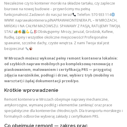
Niezależnie czy to kontener morski na składzie tartaku, czy zaplecze
biurowe na nowej budowie – przywrócimy mu pełną
funkcjonalność.Zadzwoń do nas już teraz!
Telefon: 570 933 114
WWW: naprawakontenera.plNAPRAWAKONTENERA.PL – W MROZACH,
MIŃSKU I NA CAŁYM MAZOWSZU. SPAWAMY Z PASJĄ, RATUJEMY TWOJĄ
STAL!
Obsługujemy: Mrozy, Jeruzal, Grodzisk, Kuflew,
Rudkę, Lipiny i wszystkie okoliczne miejscowości! Profesjonalne
spawanie, szczelne dachy, czyste wnętrza. Z nami Twoja stal jest
bezpieczna!
W Mrozach możesz wykonać pełny remont kontenera lokalnie:
od szybkich napraw mobilnych po kompleksową renowację z
piaskowaniem, malowaniem i certyfikacją PRS — przygotuj
zdjęcia narożników, podłogi i drzwi, wybierz tryb (mobilny vs
warsztat) i żądaj dokumentacji przed/po.
Krótkie wprowadzenie
Remont kontenera w Mrozach obejmuje naprawy mechaniczne,
antykorozyjne, wymianę podłóg i elementów zamknięć oraz prace
specjalistyczne dla kontenerów chłodniczych. Dla transportu morskiego i
formalnych odbiorów wybieraj zakłady z certyfikatem PRS.
Co obejmuje remont — zakres prac