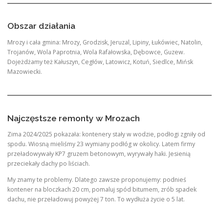
Obszar działania
Mrozy i cała gmina: Mrozy, Grodzisk, Jeruzal, Lipiny, Łukówiec, Natolin,
Trojanów, Wola Paprotnia, Wola Rafałowska, Dębowce, Guzew.
Dojeżdżamy też Kałuszyn, Cegłów, Latowicz, Kotuń, Siedlce, Mińsk
Mazowiecki.
Najczęstsze remonty w Mrozach
Zima 2024/2025 pokazała: kontenery stały w wodzie, podłogi zgniły od
spodu. Wiosną mieliśmy 23 wymiany podłóg w okolicy. Latem firmy
przeładowywały KP7 gruzem betonowym, wyrywały haki. Jesienią
przeciekały dachy po liściach.
My znamy te problemy. Dlatego zawsze proponujemy: podnieś
kontener na bloczkach 20 cm, pomaluj spód bitumem, zrób spadek
dachu, nie przeładowuj powyżej 7 ton. To wydłuża życie o 5 lat.