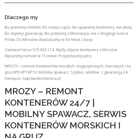
Dlaczego my
Bo jesteśmy mobilni. Bo mamy części. Bo spawamy kontenery, nie płoty.
Bo dajemy gwarancję. Bo jesteśmy z Mazowsza, nie z drugiego końca
Polski. Do Mrozów dojeżdżamy w 50 minut z bazy.
Zadzwoń teraz 570 933 114. Wyślij zdjęcie kontenera z Mrozów.
Wycenimy remont w 15 minut. Przyjedziemy jutro.
MROZY – remont kontenerów morskich, magazynowych, biurowych i na
gruz KP5 KP7 KP10. Mobilny spawacz. Szybko, solidnie, z gwarancją 24
miesiące. naprawakontenera.pl
MROZY – REMONT
KONTENERÓW 24/7 |
MOBILNY SPAWACZ, SERWIS
KONTENERÓW MORSKICH I
NA GRUZ