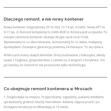
Dlaczego remont, a nie nowy kontener
Nowy kontener magazynowy 20′ to dziś 12-14 tys. zł netto. Nowy KP7 to
9-11 tys. zł. Remont kompletny to 2400-4500 zł. Różnica jest oczywista. Po
naszym remoncie kontener dostaje drugie życie na 8-10 lat.
Wymieniamy to co skorodowane, wzmacniamy to co słabe, malujemy
epoksydem. Dostajesz gwarancję pisemną 24 miesiące. To się opłaca.
W Mrozach mamy stałych klientów: firmy budowlane z Kałuszyna, składy
opału z Cegłowa, gospodarstwa z Latowicza, transport z Korytowa. Oni
już wiedzą że remont to nie prowizorka tylko technologia.
Co obejmuje remont kontenera w Mrozach
1. Diagnostyka na miejscu. Przyjeżdżamy, oglądamy, pukamy młotkiem,
sprawdzamy grubość blachy miernikiem. Robimy zdjęcia przed i po.
Dostajesz kosztorys na WhatsApp w 15 minut.