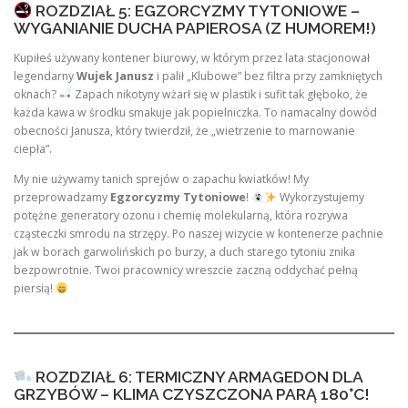
ROZDZIAŁ 5: EGZORCYZMY TYTONIOWE –
WYGANIANIE DUCHA PAPIEROSA (Z HUMOREM!)
Kupiłeś używany kontener biurowy, w którym przez lata stacjonował
legendarny
Wujek Janusz
i palił „Klubowe” bez filtra przy zamkniętych
oknach?
Zapach nikotyny wżarł się w plastik i sufit tak głęboko, że
każda kawa w środku smakuje jak popielniczka. To namacalny dowód
obecności Janusza, który twierdził, że „wietrzenie to marnowanie
ciepła”.
My nie używamy tanich sprejów o zapachu kwiatków! My
przeprowadzamy
Egzorcyzmy Tytoniowe
!
Wykorzystujemy
potężne generatory ozonu i chemię molekularną, która rozrywa
cząsteczki smrodu na strzępy. Po naszej wizycie w kontenerze pachnie
jak w borach garwolińskich po burzy, a duch starego tytoniu znika
bezpowrotnie. Twoi pracownicy wreszcie zaczną oddychać pełną
piersią!
ROZDZIAŁ 6: TERMICZNY ARMAGEDON DLA
GRZYBÓW – KLIMA CZYSZCZONA PARĄ 180°C!