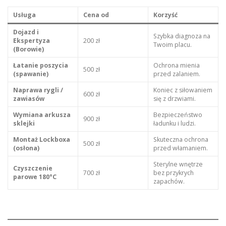
Usługa
Cena od
Korzyść
Dojazd i
Szybka diagnoza na
Ekspertyza
200 zł
Twoim placu.
(Borowie)
Łatanie poszycia
Ochrona mienia
500 zł
(spawanie)
przed zalaniem.
Naprawa rygli /
Koniec z siłowaniem
600 zł
zawiasów
się z drzwiami.
Wymiana arkusza
Bezpieczeństwo
900 zł
sklejki
ładunku i ludzi.
Montaż Lockboxa
Skuteczna ochrona
500 zł
(osłona)
przed włamaniem.
Sterylne wnętrze
Czyszczenie
700 zł
bez przykrych
parowe 180°C
zapachów.