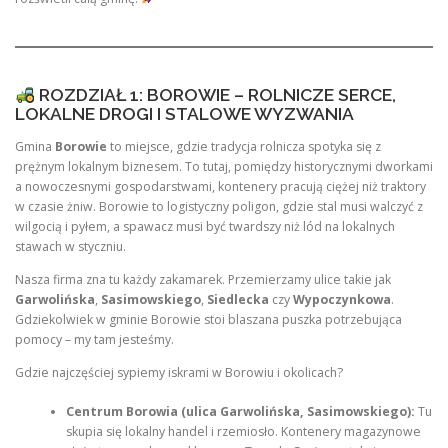
ROZDZIAŁ 1: BOROWIE – ROLNICZE SERCE,
LOKALNE DROGI I STALOWE WYZWANIA
Gmina
Borowie
to miejsce, gdzie tradycja rolnicza spotyka się z
prężnym lokalnym biznesem. To tutaj, pomiędzy historycznymi dworkami
a nowoczesnymi gospodarstwami, kontenery pracują ciężej niż traktory
w czasie żniw. Borowie to logistyczny poligon, gdzie stal musi walczyć z
wilgocią i pyłem, a spawacz musi być twardszy niż lód na lokalnych
stawach w styczniu.
Nasza firma zna tu każdy zakamarek. Przemierzamy ulice takie jak
Garwolińska
,
Sasimowskiego
,
Siedlecka
czy
Wypoczynkowa
.
Gdziekolwiek w gminie Borowie stoi blaszana puszka potrzebująca
pomocy – my tam jesteśmy.
Gdzie najczęściej sypiemy iskrami w Borowiu i okolicach?
Centrum Borowia (ulica Garwolińska, Sasimowskiego):
Tu
skupia się lokalny handel i rzemiosło. Kontenery magazynowe