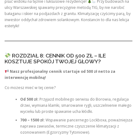
psuć widoku na tężnie i luksusowe rezydencje!
Przy budowach na
ulicy Warszawskiej spawamy precyzyjnie metodą TIG, by nie narobić
bałaganu i iskier na podjazdach z granitu. Klimatyzację czyścimy parą, by
inwestor oddychał zdrowiem solankowym. Konstancin to dla nas lekcja
estetyki!
ROZDZIAŁ 8: CENNIK OD 500 ZŁ – ILE
KOSZTUJE SPOKÓJ TWOJEJ GŁOWY?
Nasz profesjonalny cennik startuje od 500 zł netto za
interwencję mobilną!
Co możesz mieć w tej cenie?
Od 500 zł:
Przyjazd mobilnego serwisu do Borowia, regulacja
drzwi, wymiana klamki, smarowanie rygli, uszczelnienie małego
wycieku lub proste spawanie ucha kłódki.
700 – 1500 zł:
Wspawanie pancernego Lockboxa, poważniejsza
naprawa zawiasów, termiczne czyszczenie klimatyzacji z
ozonowaniem (Egzorcyzmy Tytoniowe).