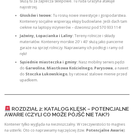
służą tu za zaplecza sklepowe. Tu ruda Grażyna atakuje
najostrzej.
Głosków i Iwowe:
Tu rosną nowe inwestycje i gospodarstwa.
Kontenery socjalne wspierają ekipy budowlane. Jeśli dach tam
cieknie na laptopy inżynierów – dzwonisz pod 570 933 114!
Jaźwiny, Łopacianka i Laliny:
Tereny rolnicze i składy
materiałów. Kontenery morskie 20′ i 40′ służą jako pancerne
garaże na sprzęt rolniczy. Naprawiamy ich podłogi i ramy od
ręki!
Sąsiednie miasteczka i gminy:
Nasz mobilny serwis pędzi
do
Garwolina
,
Miastkowa Kościelnego
,
Parysowa
, a nawet
do
Stoczka Łukowskiego
, by ratować stalowe mienie przed
upadkiem.
ROZDZIAŁ 2: KATALOG KLĘSK – POTENCJALNE
AWARIE (CZYLI CO MOŻE PÓJŚĆ NIE TAK?)
Kontener tylko wygląda na niezniszczalny. W rzeczywistości to magnes
na usterki. Oto co naprawiamy najczęściej (tzw.
Potencjalne Awarie
):