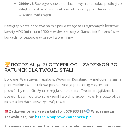
2000+ zł:
Rozległe spawanie dachu, wymiana połaci podłogi ze
sklejki morskiej 28 mm, rekonstrukcja ramy po uderzeniu
wózkiem widłowym.
Pamiętaj: Nasza naprawa na miejscu oszczędza Ci ogromnych kosztów
lawety HDS (minimum 1500 zł w dwie strony w Garwolinie!), nerwów w
korkach i przestojów w pracy Twojej firmy!
ROZDZIAŁ 9: ZŁOTY EPILOG – ZADZWOŃ PO
RATUNEK DLA TWOJEJ STALI!
Borowie, Warszawa, Pruszków, Wołomin, Konstancin – meldujemy się na
posterunku! Twoja stalowa puszka zasługuje na drugie życie. Nie
pozwól, by ruda Grażyna przejęła kontrolę nad Twoim majątkiem. Nie
pozwól, by smród tytoniu wygonił Twoich pracowników. Nie pozwól, by
nieszczelny dach zniszczył Twój towar!
Zadzwoń teraz, łap za telefon: 570 933 114
Więcej magii
spawalniczej na:
https://naprawakontenera.pl/
Spawamy z pasją, neutralizujemy smrody z uśmiechem, parzymy