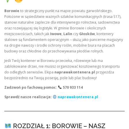
Borowie
to strategiczny punkt na mapie powiatu garwolińskiego.
Położone w sąsiedztwie ważnych szlaków komunikacyjnych (trasa S17),
stanowi naturalne zaplecze dla intensywnego rolnictwa, sadownictwa
oraz rozwijającej się logistyki. W gminie Borowie i okolicznych
miejscowościach, takich jak
Iwowe
,
Lalin
czy
Głosków
, kontenery
stalowe są fundamentem operacyjnym – służą jako pancerne magazyny
na drogie nawozy i środki ochrony roślin, mobilne biura na placach
budowy oraz chłodnie do przechowywania płodów rolnych.
Jeśli Twój kontener w Borowiu przecieka, rdzewieje lub ma
zablokowane drzwi, nie musisz organizować kosztownego transportu
do odległych serwisów. Ekipa
naprawakontenera.pl
przyjeżdża
bezpośrednio na Twoją posesję, pole lub plac budowy!
Zadzwoń po fachową pomoc:
570 933 114
Sprawdź nasze realizacje:
naprawakontenera.pl
ROZDZIAŁ 1: BOROWIE – NASZ