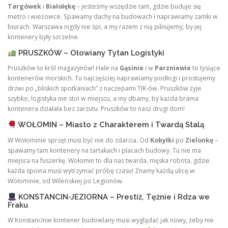
Targówek
i
Białołękę
– jesteśmy wszędzie tam, gdzie buduje się
metro i wieżowce. Spawamy dachy na budowach i naprawiamy zamki w
biurach. Warszawa nigdy nie śpi, a my razem z nią pilnujemy, by jej
kontenery były szczelne.
PRUSZKÓW – Ołowiany Tytan Logistyki
Pruszków to król magazynów! Hale na
Gąsinie
i w
Parzniewie
to tysiące
kontenerów morskich. Tu najczęściej naprawiamy podłogi i prostujemy
drzwi po „bliskich spotkaniach” z naczepami TIR-ów. Pruszków żyje
szybko, logistyka nie stoi w miejscu, a my dbamy, by każda brama
kontenera działała bez zarzutu. Pruszków to nasz drugi dom!
WOŁOMIN – Miasto z Charakterem i Twardą Stalą
W Wołominie sprzęt musi być nie do zdarcia. Od
Kobyłki
po
Zielonkę
–
spawamy tam kontenery na tartakach i placach budowy. Tu nie ma
miejsca na fuszerkę. Wołomin to dla nas twarda, męska robota, gdzie
każda spoina musi wytrzymać próbę czasu! Znamy każdą ulicę w
Wołominie, od Wileńskiej po Legionów.
KONSTANCIN-JEZIORNA – Prestiż, Tężnie i Rdza we
Fraku
W Konstancinie kontener budowlany musi wyglądać jak nowy, żeby nie