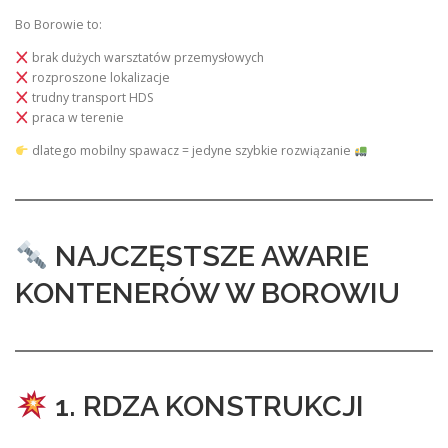
Bo Borowie to:
brak dużych warsztatów przemysłowych
rozproszone lokalizacje
trudny transport HDS
praca w terenie
dlatego mobilny spawacz = jedyne szybkie rozwiązanie
NAJCZĘSTSZE AWARIE
KONTENERÓW W BOROWIU
1. RDZA KONSTRUKCJI