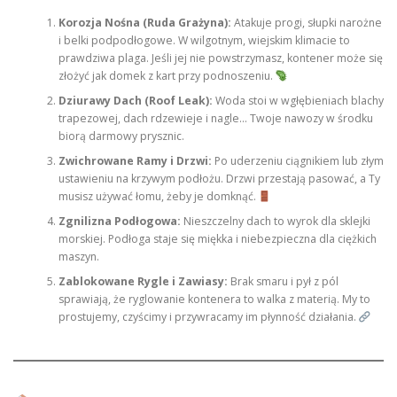
Korozja Nośna (Ruda Grażyna):
Atakuje progi, słupki narożne
i belki podpodłogowe. W wilgotnym, wiejskim klimacie to
prawdziwa plaga. Jeśli jej nie powstrzymasz, kontener może się
złożyć jak domek z kart przy podnoszeniu.
Dziurawy Dach (Roof Leak):
Woda stoi w wgłębieniach blachy
trapezowej, dach rdzewieje i nagle… Twoje nawozy w środku
biorą darmowy prysznic.
Zwichrowane Ramy i Drzwi:
Po uderzeniu ciągnikiem lub złym
ustawieniu na krzywym podłożu. Drzwi przestają pasować, a Ty
musisz używać łomu, żeby je domknąć.
Zgnilizna Podłogowa:
Nieszczelny dach to wyrok dla sklejki
morskiej. Podłoga staje się miękka i niebezpieczna dla ciężkich
maszyn.
Zablokowane Rygle i Zawiasy:
Brak smaru i pył z pól
sprawiają, że ryglowanie kontenera to walka z materią. My to
prostujemy, czyścimy i przywracamy im płynność działania.