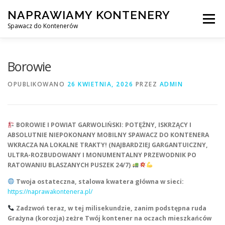
Przejdź
NAPRAWIAMY KONTENERY
do
Menu
treści
Spawacz do Kontenerów
NAPRAWA KONTENERÓW
Borowie
OPUBLIKOWANO
26 KWIETNIA, 2026
PRZEZ
ADMIN
NAPRAWA KONTENERÓW 24/7
BOROWIE I POWIAT GARWOLIŃSKI: POTĘŻNY, ISKRZĄCY I
SPAWANIE MOBILNE Z DOJAZDEM DO KLIENTA
ABSOLUTNIE NIEPOKONANY MOBILNY SPAWACZ DO KONTENERA
WKRACZA NA LOKALNE TRAKTY! (NAJBARDZIEJ GARGANTUICZNY,
ULTRA-ROZBUDOWANY I MONUMENTALNY PRZEWODNIK PO
RATOWANIU BLASZANYCH PUSZEK 24/7)
USŁUGI
KONTAKT
Twoja ostateczna, stalowa kwatera główna w sieci:
https://naprawakontenera.pl/
Zadzwoń teraz, w tej milisekundzie, zanim podstępna ruda
Grażyna (korozja) zeżre Twój kontener na oczach mieszkańców