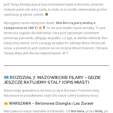
Jeśli Twoja klimatyzacja w biurze kontenerowym w Borowiu śmierdzi
mokrym psem lub starą szafą, to znak, że w środku zamieszkała groźna
cywilizacja grzybów i pleśni.
Wyciągamy nasze najcięższe działo:
Morderczą parę wodną o
temperaturze 180°C!
To nie jest zwykłe mycie szmatką. To jest
termiczna zagłada dla mikrobów. Para pod ogromnym ciśnieniem
penetruje parownik, zabijając wszystko, co żyje, w ułamku sekundy. Bez
toksycznej chemii, za to z potęgą wrzątku! Po zabiegu klima chłodzi jak
nowa, a powietrze jest czystsze niż na szczycie Mount Everest. Zdrowie
Twojej ekipy jest dla nas najważniejsze!
ROZDZIAŁ 7: MAZOWIECKIE FILARY – GDZIE
JESZCZE RATUJEMY STAL? (OPIS MIAST)
Nasza misja spawalnicza nie kończy się w Borowiu. Przemierzamy
Mazowsze w poszukiwaniu rdzy! Oto nasze cztery bastiony mocy:
WARSZAWA – Betonowa Dżungla i Las Żurawi
Warszawa to nasze naturalne środowisko. Od
Borowia
, przez
Wolę
, po