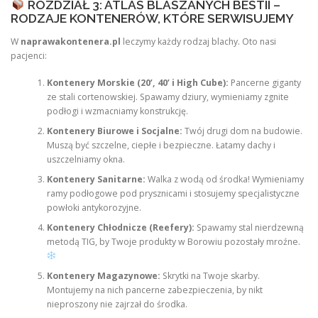
ROZDZIAŁ 3: ATLAS BLASZANYCH BESTII –
RODZAJE KONTENERÓW, KTÓRE SERWISUJEMY
W
naprawakontenera.pl
leczymy każdy rodzaj blachy. Oto nasi
pacjenci:
Kontenery Morskie (20’, 40’ i High Cube):
Pancerne giganty
ze stali cortenowskiej. Spawamy dziury, wymieniamy zgnite
podłogi i wzmacniamy konstrukcję.
Kontenery Biurowe i Socjalne:
Twój drugi dom na budowie.
Muszą być szczelne, ciepłe i bezpieczne. Łatamy dachy i
uszczelniamy okna.
Kontenery Sanitarne:
Walka z wodą od środka! Wymieniamy
ramy podłogowe pod prysznicami i stosujemy specjalistyczne
powłoki antykorozyjne.
Kontenery Chłodnicze (Reefery):
Spawamy stal nierdzewną
metodą TIG, by Twoje produkty w Borowiu pozostały mroźne.
Kontenery Magazynowe:
Skrytki na Twoje skarby.
Montujemy na nich pancerne zabezpieczenia, by nikt
nieproszony nie zajrzał do środka.