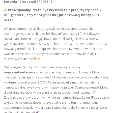
Borowia i Głoskowa!
570 933 114
Profesjonalny, rzetelny i krystalicznie przejrzysty cennik
usług: startujemy z potężną iskrą już od równej kwoty 500 zł
netto!
Witajcie, koneserzy ciężkiej logistyki, wielcy pasjonaci zapachu
topionego metalu, architekci lokalnej infrastruktury i fani stalowych
rozwiązań, które nie znają słowa „niemożliwe”! Jeśli wpisaliście w
wyszukiwarkę „Borowie serwis do kontenerów”, „spawacz kontenerów
powiat garwoliński” lub „naprawa kontenera Iwowe”, to wiedzcie, że
właśnie trafiliście pod skrzydła absolutnych wirtuozów kątówki i
mistrzów elektrody!
Nasza legendarna już firma – dumnie nosząca nazwę
naprawakontenera.pl
– to ostre pogotowie ratunkowe, oddział
intensywnej terapii i luksusowe SPA dla każdego rodzaju blaszaka. Twój
kontener wysłał sygnał S.O.S.? Może przecieka mu dach prosto na
najnowszą dostawę towaru w magazynie przy ul. Sasimowskiego? Może
drzwi stawiają opór większy niż wiatr na polach pod Jaźwinami?
Zaparzcie sobie w ogromnym wiadrze najmocniejszą kawę
, usiądźcie
wygodnie na europalecie i przygotujcie się na ten monumentalny
przewodnik. Odpalamy agregaty i wjeżdżamy do Borowia z iskrą, która
rozświetli całą gminę!