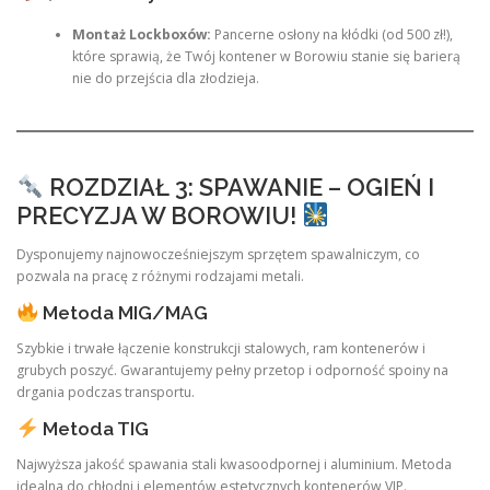
Montaż Lockboxów:
Pancerne osłony na kłódki (od 500 zł!),
które sprawią, że Twój kontener w Borowiu stanie się barierą
nie do przejścia dla złodzieja.
ROZDZIAŁ 3: SPAWANIE – OGIEŃ I
PRECYZJA W BOROWIU!
Dysponujemy najnowocześniejszym sprzętem spawalniczym, co
pozwala na pracę z różnymi rodzajami metali.
Metoda MIG/MAG
Szybkie i trwałe łączenie konstrukcji stalowych, ram kontenerów i
grubych poszyć. Gwarantujemy pełny przetop i odporność spoiny na
drgania podczas transportu.
Metoda TIG
Najwyższa jakość spawania stali kwasoodpornej i aluminium. Metoda
idealna do chłodni i elementów estetycznych kontenerów VIP.