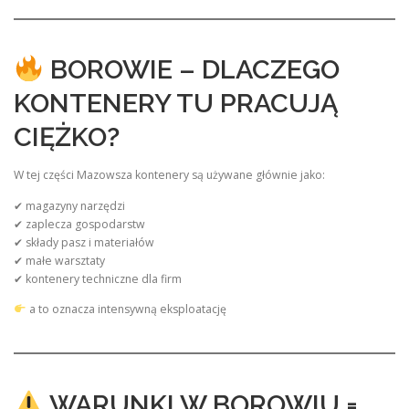
BOROWIE – DLACZEGO
KONTENERY TU PRACUJĄ
CIĘŻKO?
W tej części Mazowsza kontenery są używane głównie jako:
✔ magazyny narzędzi
✔ zaplecza gospodarstw
✔ składy pasz i materiałów
✔ małe warsztaty
✔ kontenery techniczne dla firm
a to oznacza intensywną eksploatację
WARUNKI W BOROWIU =