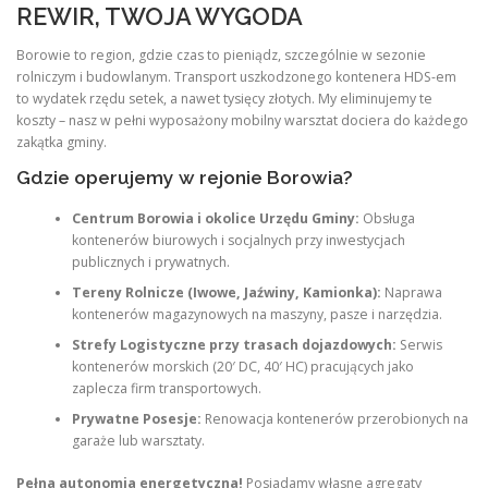
REWIR, TWOJA WYGODA
Borowie to region, gdzie czas to pieniądz, szczególnie w sezonie
rolniczym i budowlanym. Transport uszkodzonego kontenera HDS-em
to wydatek rzędu setek, a nawet tysięcy złotych. My eliminujemy te
koszty – nasz w pełni wyposażony mobilny warsztat dociera do każdego
zakątka gminy.
Gdzie operujemy w rejonie Borowia?
Centrum Borowia i okolice Urzędu Gminy:
Obsługa
kontenerów biurowych i socjalnych przy inwestycjach
publicznych i prywatnych.
Tereny Rolnicze (Iwowe, Jaźwiny, Kamionka):
Naprawa
kontenerów magazynowych na maszyny, pasze i narzędzia.
Strefy Logistyczne przy trasach dojazdowych:
Serwis
kontenerów morskich (20′ DC, 40′ HC) pracujących jako
zaplecza firm transportowych.
Prywatne Posesje:
Renowacja kontenerów przerobionych na
garaże lub warsztaty.
Pełna autonomia energetyczna!
Posiadamy własne agregaty