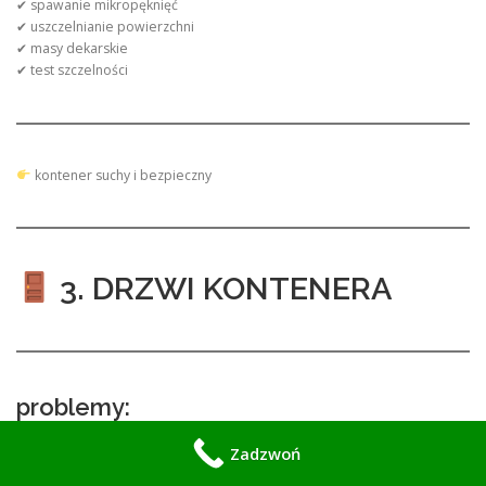
✔ spawanie mikropęknięć
✔ uszczelnianie powierzchni
✔ masy dekarskie
✔ test szczelności
kontener suchy i bezpieczny
3. DRZWI KONTENERA
problemy:
ciężkie otwieranie
Zadzwoń
skrzywienia